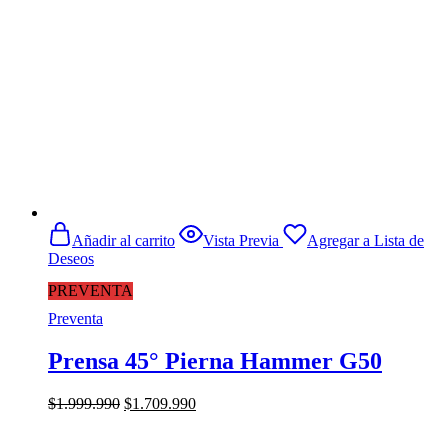
Añadir al carrito
Vista Previa
Agregar a Lista de
Deseos
PREVENTA
Preventa
Prensa 45° Pierna Hammer G50
El
El
$
1.999.990
$
1.709.990
precio
precio
original
actual