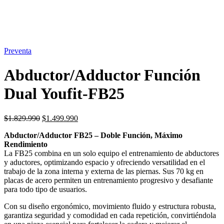
Preventa
Abductor/Adductor Función
Dual Youfit-FB25
El
El
$
1.829.990
$
1.499.990
precio
precio
Abductor/Adductor FB25 – Doble Función, Máximo
original
actual
Rendimiento
era:
es:
La FB25 combina en un solo equipo el entrenamiento de abductores
$1.829.990.
$1.499.990.
y aductores, optimizando espacio y ofreciendo versatilidad en el
trabajo de la zona interna y externa de las piernas. Sus 70 kg en
placas de acero permiten un entrenamiento progresivo y desafiante
para todo tipo de usuarios.
Con su diseño ergonómico, movimiento fluido y estructura robusta,
garantiza seguridad y comodidad en cada repetición, convirtiéndola