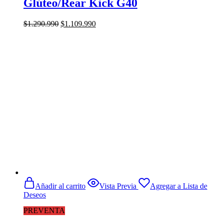
Glúteo/Rear Kick G40
El
El
$
1.290.990
$
1.109.990
precio
precio
original
actual
era:
es:
$1.290.990.
$1.109.990.
Añadir al carrito
Vista Previa
Agregar a Lista de
Deseos
PREVENTA