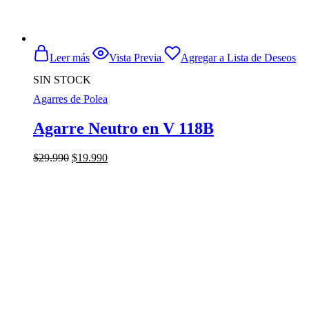
Leer más
Vista Previa
Agregar a Lista de Deseos
SIN STOCK
Agarres de Polea
Agarre Neutro en V 118B
El
El
$
29.990
$
19.990
precio
precio
original
actual
era:
es:
$29.990.
$19.990.