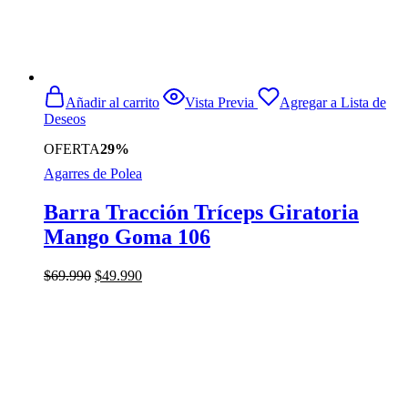
Añadir al carrito
Vista Previa
Agregar a Lista de
Deseos
OFERTA
29%
Agarres de Polea
Barra Tracción Tríceps Giratoria
Mango Goma 106
El
El
$
69.990
$
49.990
precio
precio
original
actual
era:
es:
$69.990.
$49.990.