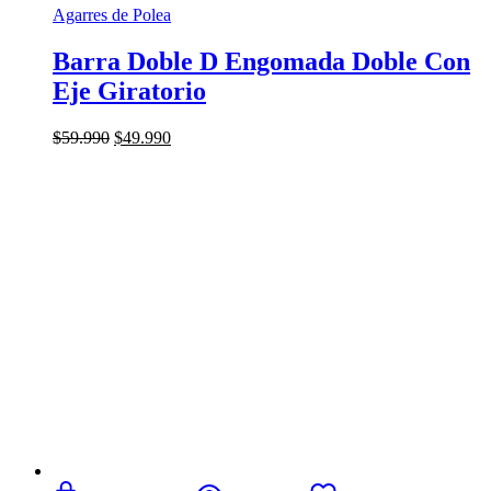
Agarres de Polea
Barra Doble D Engomada Doble Con
Eje Giratorio
El
El
$
59.990
$
49.990
precio
precio
original
actual
era:
es:
$59.990.
$49.990.