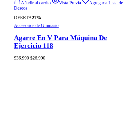
Añadir al carrito
Vista Previa
Agregar a Lista de
Deseos
OFERTA
27%
Accesorios de Gimnasio
Agarre En V Para Máquina De
Ejercicio 118
El
El
$
36.990
$
26.990
precio
precio
original
actual
era:
es:
$36.990.
$26.990.