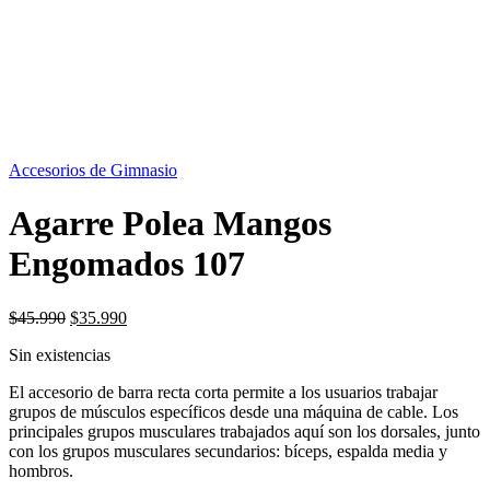
SIN STOCK
Accesorios de Gimnasio
Agarre Polea Mangos
Engomados 107
El
El
$
45.990
$
35.990
precio
precio
Sin existencias
original
actual
era:
es:
El accesorio de barra recta corta permite a los usuarios trabajar
$45.990.
$35.990.
grupos de músculos específicos desde una máquina de cable. Los
principales grupos musculares trabajados aquí son los dorsales, junto
con los grupos musculares secundarios: bíceps, espalda media y
hombros.