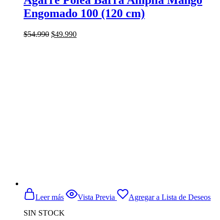
Agarre Polea Barra Amplia Mango
Engomado 100 (120 cm)
El
El
$
54.990
$
49.990
precio
precio
original
actual
era:
es:
$54.990.
$49.990.
Leer más
Vista Previa
Agregar a Lista de Deseos
SIN STOCK