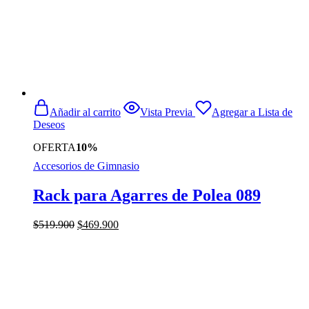
Añadir al carrito
Vista Previa
Agregar a Lista de
Deseos
OFERTA
10%
Accesorios de Gimnasio
Rack para Agarres de Polea 089
El
El
$
519.900
$
469.900
precio
precio
original
actual
era:
es:
$519.900.
$469.900.