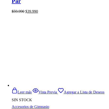
Par
El
El
$
59.990
$
39.990
precio
precio
original
actual
era:
es:
$59.990.
$39.990.
Leer más
Vista Previa
Agregar a Lista de Deseos
SIN STOCK
Accesorios de Gimnasio