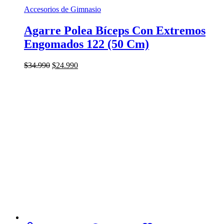
Accesorios de Gimnasio
Agarre Polea Bíceps Con Extremos
Engomados 122 (50 Cm)
El
El
$
34.990
$
24.990
precio
precio
original
actual
era:
es:
$34.990.
$24.990.