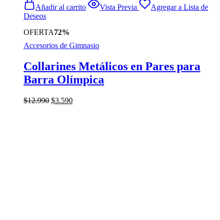
Añadir al carrito
Vista Previa
Agregar a Lista de
Deseos
OFERTA
72%
Accesorios de Gimnasio
Collarines Metálicos en Pares para
Barra Olímpica
El
El
$
12.990
$
3.590
precio
precio
original
actual
era:
es:
$12.990.
$3.590.