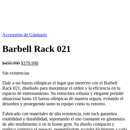
SIN STOCK
Accesorios de Gimnasio
Barbell Rack 021
El
El
$
459.990
$
379.990
precio
precio
Sin existencias
original
actual
era:
es:
Dale a tus barras olímpicas el lugar que merecen con el Barbell
$459.990.
$379.990.
Rack 021, diseñado para maximizar el orden y la eficiencia en tu
espacio de entrenamiento. Su estructura robusta y elegante permite
almacenar hasta 10 barras olímpicas de manera segura, evitando el
desorden y protegiendo tanto tu equipo como tu entorno.
Fabricado con materiales de alta resistencia, este rack garantiza
estabilidad y durabilidad, soportando el uso constante en gimnasios
de alto rendimiento o en tu home gym. Su diseño compacto y
estético optimiza el espacio, permitiéndote acceder fácilmente a cada