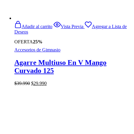
Añadir al carrito
Vista Previa
Agregar a Lista de
Deseos
OFERTA
25%
Accesorios de Gimnasio
Agarre Multiuso En V Mango
Curvado 125
El
El
$
39.990
$
29.990
precio
precio
original
actual
era:
es:
$39.990.
$29.990.