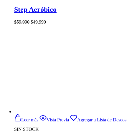
Step Aeróbico
El
El
$
59.990
$
49.990
precio
precio
original
actual
era:
es:
$59.990.
$49.990.
Leer más
Vista Previa
Agregar a Lista de Deseos
SIN STOCK