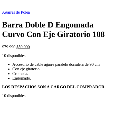
OFERTA
25%
Agarres de Polea
Barra Doble D Engomada
Curvo Con Eje Giratorio 108
El
El
$
79.990
$
59.990
precio
precio
10 disponibles
original
actual
era:
es:
Accesorio de cable agarre paralelo dorsalera de 90 cm.
$79.990.
$59.990.
Con eje giratorio.
Cromada.
Engomado.
LOS DESPACHOS SON A CARGO DEL COMPRADOR.
10 disponibles