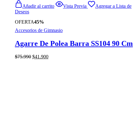
Añadir al carrito
Vista Previa
Agregar a Lista de
Deseos
OFERTA
45%
Accesorios de Gimnasio
Agarre De Polea Barra SS104 90 Cm
El
El
$
75.990
$
41.900
precio
precio
original
actual
era:
es:
$75.990.
$41.900.