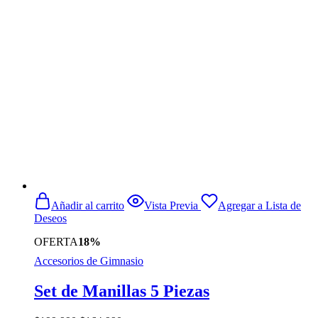
era:
es:
$45.990.
$35.990.
Añadir al carrito
Vista Previa
Agregar a Lista de
Deseos
OFERTA
18%
Accesorios de Gimnasio
Set de Manillas 5 Piezas