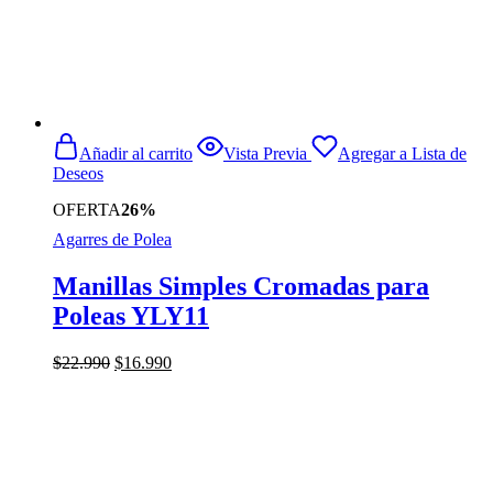
Añadir al carrito
Vista Previa
Agregar a Lista de
Deseos
OFERTA
26%
Agarres de Polea
Manillas Simples Cromadas para
Poleas YLY11
El
El
$
22.990
$
16.990
precio
precio
original
actual
era:
es:
$22.990.
$16.990.