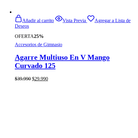
Añadir al carrito
Vista Previa
Agregar a Lista de
Deseos
OFERTA
25%
Accesorios de Gimnasio
Agarre Multiuso En V Mango
Curvado 125
El
El
$
39.990
$
29.990
precio
precio
original
actual
era:
es:
$39.990.
$29.990.