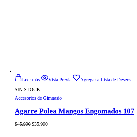
Leer más
Vista Previa
Agregar a Lista de Deseos
SIN STOCK
Accesorios de Gimnasio
Agarre Polea Mangos Engomados 107
El
El
$
45.990
$
35.990
precio
precio
original
actual