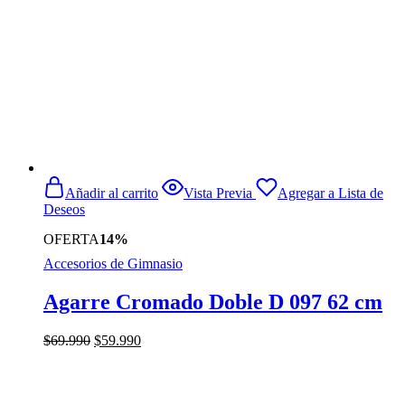
Añadir al carrito
Vista Previa
Agregar a Lista de
Deseos
OFERTA
14%
Accesorios de Gimnasio
Agarre Cromado Doble D 097 62 cm
El
El
$
69.990
$
59.990
precio
precio
original
actual
era:
es:
$69.990.
$59.990.