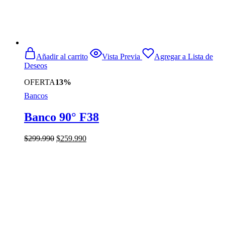
Añadir al carrito
Vista Previa
Agregar a Lista de
Deseos
OFERTA
13%
Bancos
Banco 90° F38
El
El
$
299.990
$
259.990
precio
precio
original
actual
era:
es:
$299.990.
$259.990.