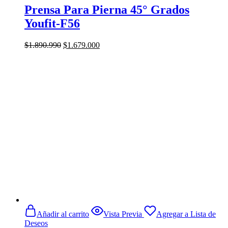
Prensa Para Pierna 45° Grados
Youfit-F56
El
El
$
1.890.990
$
1.679.000
precio
precio
original
actual
era:
es:
$1.890.990.
$1.679.000.
Añadir al carrito
Vista Previa
Agregar a Lista de
Deseos