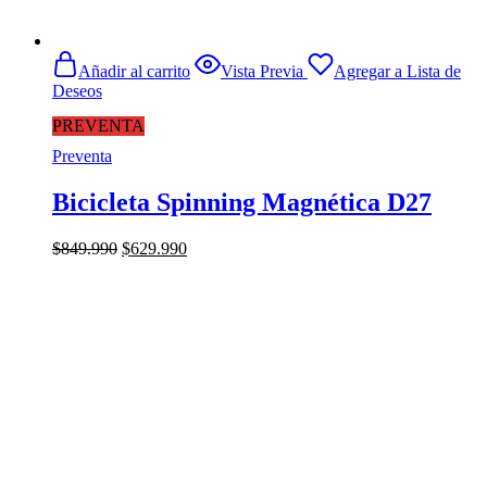
Añadir al carrito
Vista Previa
Agregar a Lista de
Deseos
PREVENTA
Preventa
Bicicleta Spinning Magnética D27
El
El
$
849.990
$
629.990
precio
precio
original
actual
era:
es:
$849.990.
$629.990.