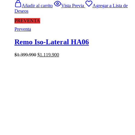
Añadir al carrito
Vista Previa
Agregar a Lista de
Deseos
PREVENTA
Preventa
Remo Iso-Lateral HA06
El
El
$
1.399.990
$
1.119.900
precio
precio
original
actual
era:
es:
$1.399.990.
$1.119.900.