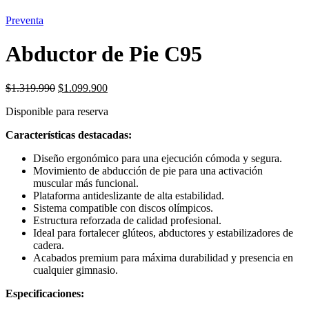
Preventa
Abductor de Pie C95
El
El
$
1.319.990
$
1.099.900
precio
precio
Disponible para reserva
original
actual
era:
es:
Características destacadas:
$1.319.990.
$1.099.900.
Diseño ergonómico para una ejecución cómoda y segura.
Movimiento de abducción de pie para una activación
muscular más funcional.
Plataforma antideslizante de alta estabilidad.
Sistema compatible con discos olímpicos.
Estructura reforzada de calidad profesional.
Ideal para fortalecer glúteos, abductores y estabilizadores de
cadera.
Acabados premium para máxima durabilidad y presencia en
cualquier gimnasio.
Especificaciones: