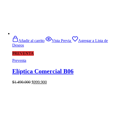
Añadir al carrito
Vista Previa
Agregar a Lista de
Deseos
PREVENTA
Preventa
Elíptica Comercial B06
El
El
$
1.490.000
$
999.900
precio
precio
original
actual
era:
es:
$1.490.000.
$999.900.