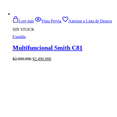
Leer más
Vista Previa
Agregar a Lista de Deseos
SIN STOCK
Espalda
Multifuncional Smith C81
El
El
$
2.999.990
$
2.490.000
precio
precio
original
actual
era:
es:
$2.999.990.
$2.490.000.