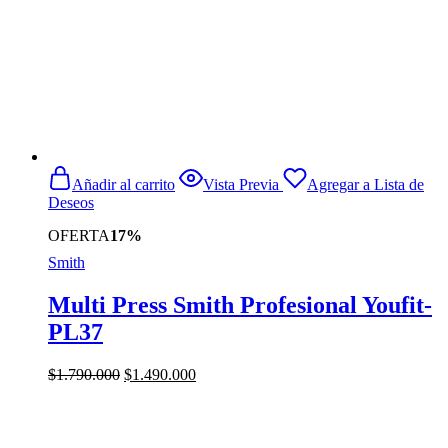
Añadir al carrito
Vista Previa
Agregar a Lista de
Deseos
OFERTA
17%
Smith
Multi Press Smith Profesional Youfit-
PL37
El
El
$
1.790.000
$
1.490.000
precio
precio
original
actual
era:
es:
$1.790.000.
$1.490.000.