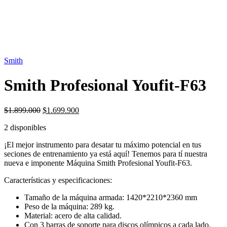
OFERTA
10%
Smith
Smith Profesional Youfit-F63
El
El
$
1.899.000
$
1.699.900
precio
precio
2 disponibles
original
actual
era:
es:
¡El mejor instrumento para desatar tu máximo potencial en tus
$1.899.000.
$1.699.900.
seciones de entrenamiento ya está aquí! Tenemos para tí nuestra
nueva e imponente Máquina Smith Profesional Youfit-F63.
Características y especificaciones:
Tamaño de la máquina armada: 1420*2210*2360 mm
Peso de la máquina: 289 kg.
Material: acero de alta calidad.
Con 3 barras de soporte para discos olímpicos a cada lado.