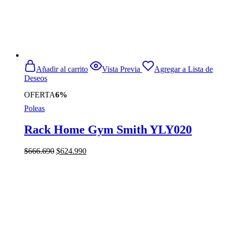
Añadir al carrito
Vista Previa
Agregar a Lista de
Deseos
OFERTA
6%
Poleas
Rack Home Gym Smith YLY020
El
El
$
666.690
$
624.990
precio
precio
original
actual
era:
es:
$666.690.
$624.990.