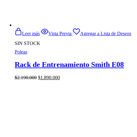
Leer más
Vista Previa
Agregar a Lista de Deseos
SIN STOCK
Poleas
Rack de Entrenamiento Smith E08
El
El
$
2.190.000
$
1.890.000
precio
precio
original
actual
era:
es:
$2.190.000.
$1.890.000.