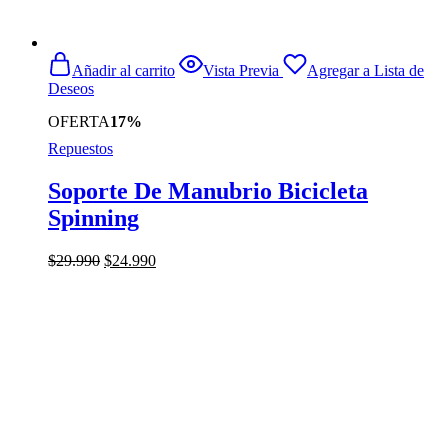
Añadir al carrito
Vista Previa
Agregar a Lista de
Deseos
OFERTA
17%
Repuestos
Soporte De Manubrio Bicicleta
Spinning
El
El
$
29.990
$
24.990
precio
precio
original
actual
era:
es:
$29.990.
$24.990.