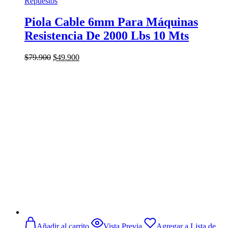
Repuestos
Piola Cable 6mm Para Máquinas
Resistencia De 2000 Lbs 10 Mts
El
El
$
79.900
$
49.900
precio
precio
original
actual
era:
es:
$79.900.
$49.900.
Añadir al carrito
Vista Previa
Agregar a Lista de