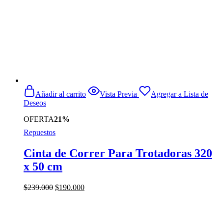
Añadir al carrito
Vista Previa
Agregar a Lista de
Deseos
OFERTA
21%
Repuestos
Cinta de Correr Para Trotadoras 320
x 50 cm
El
El
$
239.000
$
190.000
precio
precio
original
actual
era:
es: