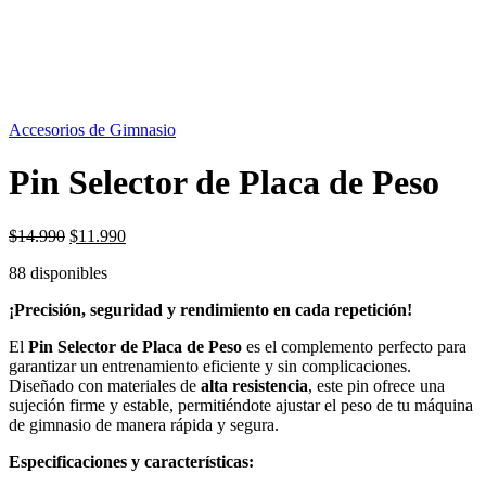
OFERTA
20%
Accesorios de Gimnasio
Pin Selector de Placa de Peso
El
El
$
14.990
$
11.990
precio
precio
88 disponibles
original
actual
era:
es:
¡Precisión, seguridad y rendimiento en cada repetición!
$14.990.
$11.990.
El
Pin Selector de Placa de Peso
es el complemento perfecto para
garantizar un entrenamiento eficiente y sin complicaciones.
Diseñado con materiales de
alta resistencia
, este pin ofrece una
sujeción firme y estable, permitiéndote ajustar el peso de tu máquina
de gimnasio de manera rápida y segura.
Especificaciones y características: