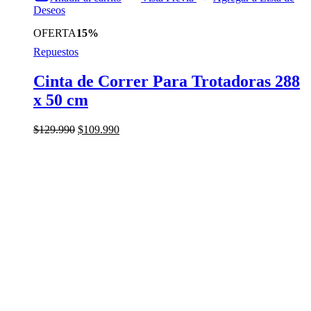
Deseos
OFERTA
15%
Repuestos
Cinta de Correr Para Trotadoras 288
x 50 cm
El
El
$
129.990
$
109.990
precio
precio
original
actual
era:
es:
$129.990.
$109.990.