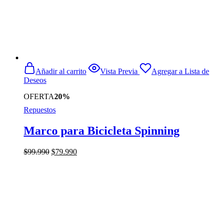
Añadir al carrito
Vista Previa
Agregar a Lista de
Deseos
OFERTA
20%
Repuestos
Marco para Bicicleta Spinning
El
El
$
99.990
$
79.990
precio
precio
original
actual
era:
es:
$99.990.
$79.990.