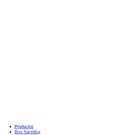
$239.000.
$190.000.
Productos
Box Sacrifice