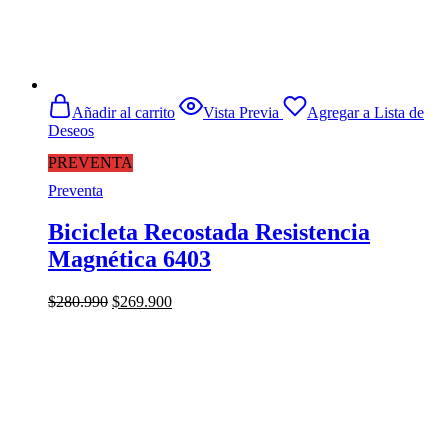
Añadir al carrito
Vista Previa
Agregar a Lista de
Deseos
PREVENTA
Preventa
Bicicleta Recostada Resistencia
Magnética 6403
El
El
$
280.990
$
269.900
precio
precio
original
actual
era:
es:
$280.990.
$269.900.