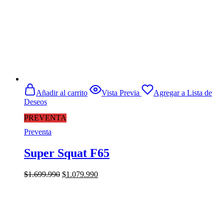
Añadir al carrito
Vista Previa
Agregar a Lista de
Deseos
PREVENTA
Preventa
Super Squat F65
El
El
$
1.699.990
$
1.079.990
precio
precio
original
actual
era:
es:
$1.699.990.
$1.079.990.