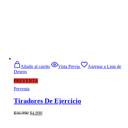
Añadir al carrito
Vista Previa
Agregar a Lista de
Deseos
PREVENTA
Preventa
Tiradores De Ejercicio
El
El
$
16.990
$
4.890
precio
precio
original
actual