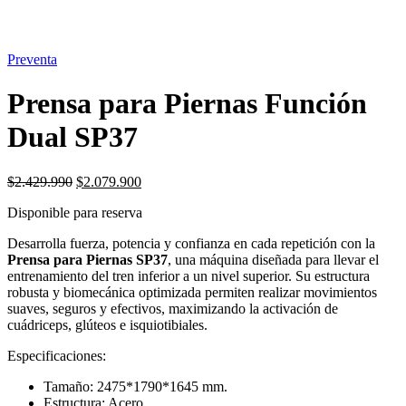
Preventa
Prensa para Piernas Función
Dual SP37
El
El
$
2.429.990
$
2.079.900
precio
precio
Disponible para reserva
original
actual
era:
es:
Desarrolla fuerza, potencia y confianza en cada repetición con la
$2.429.990.
$2.079.900.
Prensa para Piernas SP37
, una máquina diseñada para llevar el
entrenamiento del tren inferior a un nivel superior. Su estructura
robusta y biomecánica optimizada permiten realizar movimientos
suaves, seguros y efectivos, maximizando la activación de
cuádriceps, glúteos e isquiotibiales.
Especificaciones:
Tamaño: 2475*1790*1645 mm.
Estructura: Acero