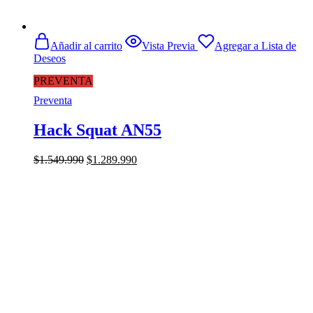
Añadir al carrito
Vista Previa
Agregar a Lista de
Deseos
PREVENTA
Preventa
Hack Squat AN55
El
El
$
1.549.990
$
1.289.990
precio
precio
original
actual
era:
es:
$1.549.990.
$1.289.990.