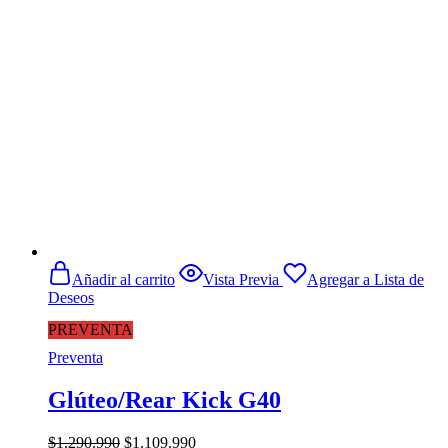
era:
es:
$16.990.
$4.890.
Añadir al carrito
Vista Previa
Agregar a Lista de
Deseos
PREVENTA
Preventa
Glúteo/Rear Kick G40
El
El
$
1.290.990
$
1.109.990