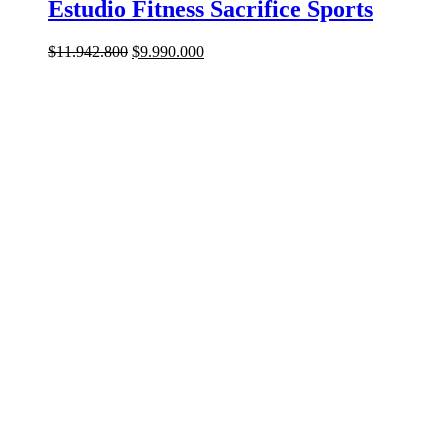
Estudio Fitness Sacrifice Sports
El
El
$
11.942.800
$
9.990.000
precio
precio
original
actual
era:
es:
$11.942.800.
$9.990.000.