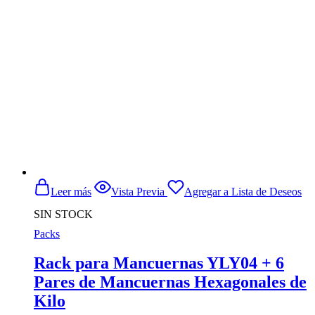
$1.019.990.
$979.990.
Leer más
Vista Previa
Agregar a Lista de Deseos
SIN STOCK
Packs
Rack para Mancuernas YLY04 + 6
Pares de Mancuernas Hexagonales de
Kilo