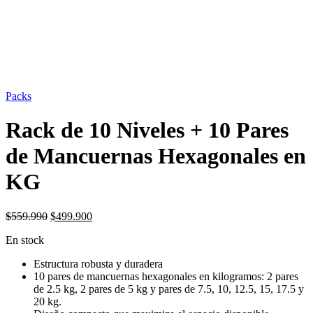
OFERTA
11%
Packs
Rack de 10 Niveles + 10 Pares
de Mancuernas Hexagonales en
KG
El
El
$
559.990
$
499.900
precio
precio
En stock
original
actual
era:
es:
Estructura robusta y duradera
$559.990.
$499.900.
10 pares de mancuernas hexagonales en kilogramos: 2 pares
de 2.5 kg, 2 pares de 5 kg y pares de 7.5, 10, 12.5, 15, 17.5 y
20 kg.