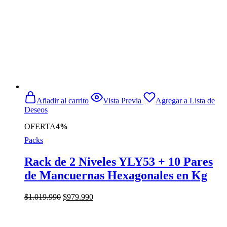
Añadir al carrito
Vista Previa
Agregar a Lista de
Deseos
OFERTA
4%
Packs
Rack de 2 Niveles YLY53 + 10 Pares
de Mancuernas Hexagonales en Kg
El
El
$
1.019.990
$
979.990
precio
precio
original
actual
era:
es: