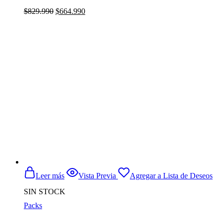
El
El
$
829.990
$
664.990
precio
precio
original
actual
era:
es:
$829.990.
$664.990.
Leer más
Vista Previa
Agregar a Lista de Deseos
SIN STOCK
Packs