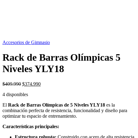
OFERTA
9%
Accesorios de Gimnasio
Rack de Barras Olímpicas 5
Niveles YLY18
El
El
$
409.990
$
374.990
precio
precio
4 disponibles
original
actual
era:
es:
El
Rack de Barras Olímpicas de 5 Niveles YLY18
es la
$409.990.
$374.990.
combinación perfecta de resistencia, funcionalidad y diseño para
optimizar tu espacio de entrenamiento.
Características principales:
Estructura robusta:
Construido con acero de alta resistencia,