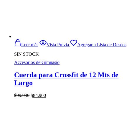
Leer más
Vista Previa
Agregar a Lista de Deseos
SIN STOCK
Accesorios de Gimnasio
Cuerda para Crossfit de 12 Mts de
Largo
El
El
$
99.990
$
84.900
precio
precio
original
actual
era:
es:
$99.990.
$84.900.