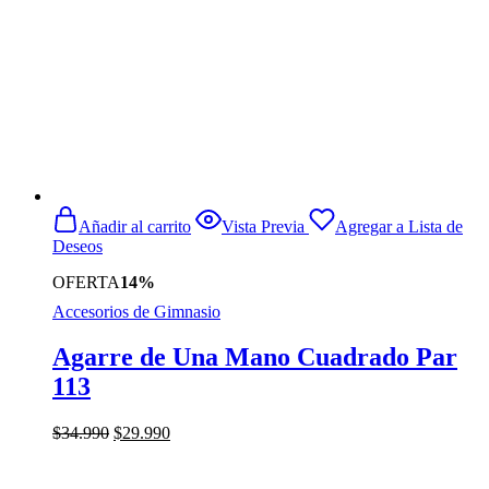
Añadir al carrito
Vista Previa
Agregar a Lista de
Deseos
OFERTA
14%
Accesorios de Gimnasio
Agarre de Una Mano Cuadrado Par
113
El
El
$
34.990
$
29.990
precio
precio
original
actual