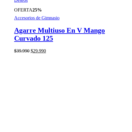
Deseos
OFERTA
25%
Accesorios de Gimnasio
Agarre Multiuso En V Mango
Curvado 125
El
El
$
39.990
$
29.990
precio
precio
original
actual
era:
es:
$39.990.
$29.990.