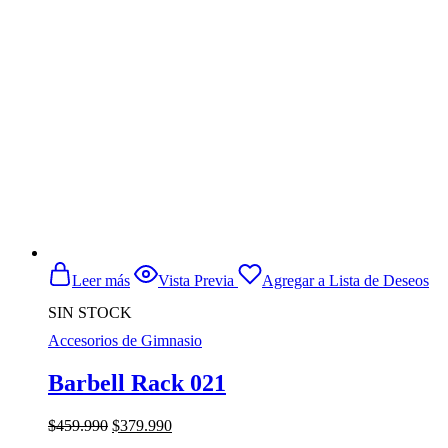
era:
es:
$34.990.
$29.990.
Leer más
Vista Previa
Agregar a Lista de Deseos
SIN STOCK
Accesorios de Gimnasio
Barbell Rack 021
El
El
$
459.990
$
379.990
precio
precio