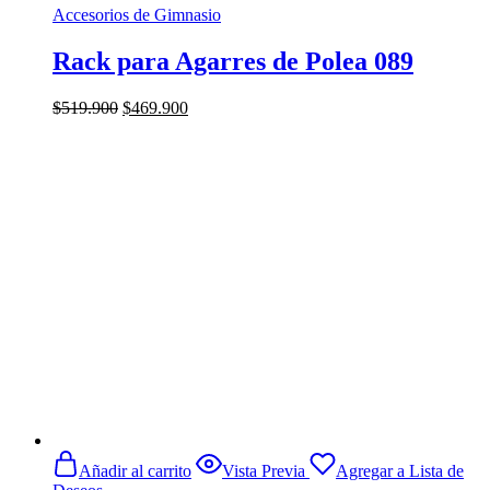
Accesorios de Gimnasio
Rack para Agarres de Polea 089
El
El
$
519.900
$
469.900
precio
precio
original
actual
era:
es:
$519.900.
$469.900.
Añadir al carrito
Vista Previa
Agregar a Lista de