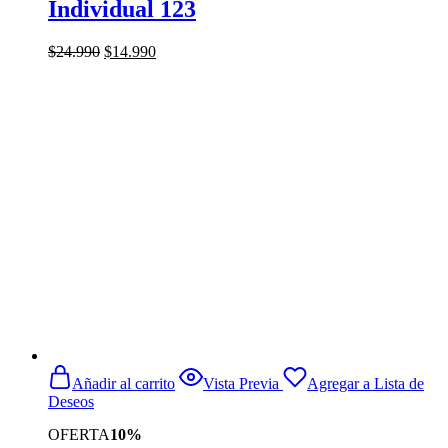
Individual 123
El
El
$
24.990
$
14.990
precio
precio
original
actual
era:
es:
$24.990.
$14.990.
Añadir al carrito
Vista Previa
Agregar a Lista de
Deseos
OFERTA
10%