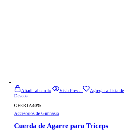
original
actual
era:
es:
$459.990.
$379.990.
Añadir al carrito
Vista Previa
Agregar a Lista de
Deseos
OFERTA
40%
Accesorios de Gimnasio
Cuerda de Agarre para Tríceps