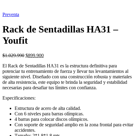
Preventa
Rack de Sentadillas HA31 –
Youfit
El
El
$
1.029.990
$
899.900
precio
precio
El Rack de Sentadillas HA31 es la estructura definitiva para
original
actual
potenciar tu entrenamiento de fuerza y llevar tus levantamientos al
era:
es:
siguiente nivel. Diseñado con una construcción robusta y materiales
$1.029.990.
$899.900.
de alta resistencia, este equipo te brinda la seguridad y estabilidad
necesarias para desafiar tus límites con confianza.
Especificaciones:
Estructura de acero de alta calidad.
Con 6 niveles para barras olímpicas.
4 barras para colocar discos olímpicos.
Con soporte de seguridad amplio en la zona frontal para evitar
accidentes.
Tamaño: 2*1.8*1.8 mts.