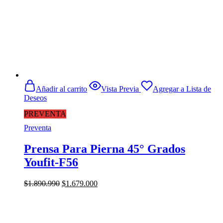
Añadir al carrito
Vista Previa
Agregar a Lista de
Deseos
PREVENTA
Preventa
Prensa Para Pierna 45° Grados
Youfit-F56
El
El
$
1.890.990
$
1.679.000
precio
precio
original
actual
era:
es:
$1.890.990.
$1.679.000.