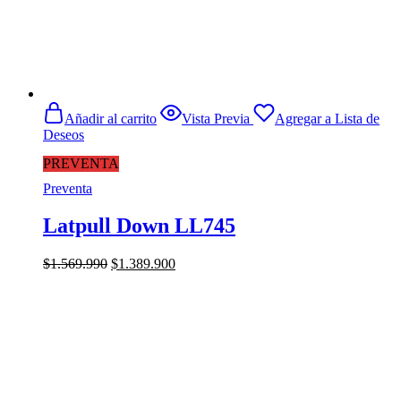
Añadir al carrito
Vista Previa
Agregar a Lista de
Deseos
PREVENTA
Preventa
Latpull Down LL745
El
El
$
1.569.990
$
1.389.900
precio
precio
original
actual
era:
es:
$1.569.990.
$1.389.900.