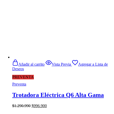
Añadir al carrito
Vista Previa
Agregar a Lista de
Deseos
PREVENTA
Preventa
Trotadora Eléctrica Q6 Alta Gama
El
El
$
1.290.990
$
996.900
precio
precio