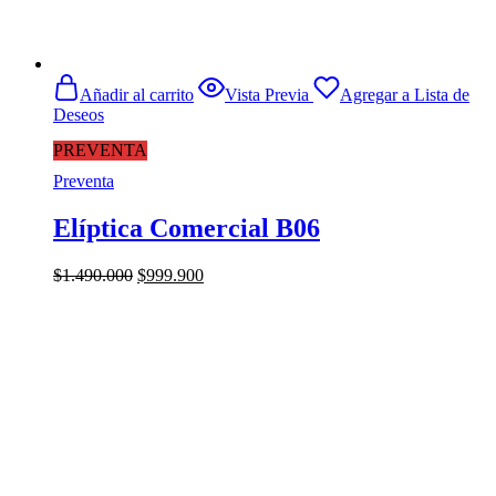
Añadir al carrito
Vista Previa
Agregar a Lista de
Deseos
PREVENTA
Preventa
Elíptica Comercial B06
El
El
$
1.490.000
$
999.900
precio
precio
original
actual
era:
es:
$1.490.000.
$999.900.