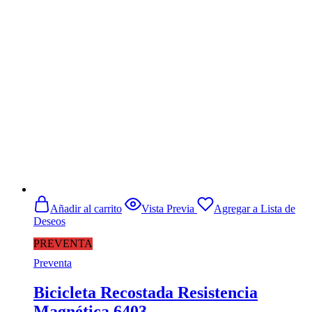
original
actual
era:
es:
$1.290.990.
$996.900.
Añadir al carrito
Vista Previa
Agregar a Lista de
Deseos
PREVENTA
Preventa
Bicicleta Recostada Resistencia
Magnética 6403