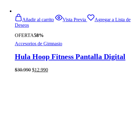
Añadir al carrito
Vista Previa
Agregar a Lista de
Deseos
OFERTA
58%
Accesorios de Gimnasio
Hula Hoop Fitness Pantalla Digital
El
El
$
30.990
$
12.990
precio
precio
original
actual
era:
es:
$30.990.
$12.990.