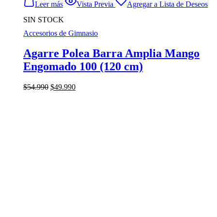
Leer más
Vista Previa
Agregar a Lista de Deseos
SIN STOCK
Accesorios de Gimnasio
Agarre Polea Barra Amplia Mango
Engomado 100 (120 cm)
El
El
$
54.990
$
49.990
precio
precio
original
actual
era:
es:
$54.990.
$49.990.