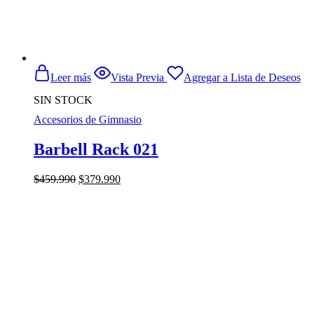
Leer más
Vista Previa
Agregar a Lista de Deseos
SIN STOCK
Accesorios de Gimnasio
Barbell Rack 021
El
El
$
459.990
$
379.990
precio
precio
original
actual
era:
es:
$459.990.
$379.990.