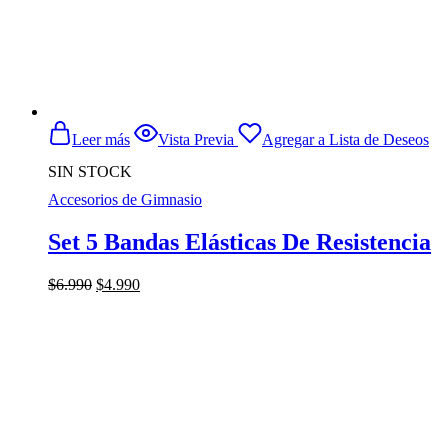
Leer más
Vista Previa
Agregar a Lista de Deseos
SIN STOCK
Accesorios de Gimnasio
Set 5 Bandas Elásticas De Resistencia
El
El
$
6.990
$
4.990
precio
precio
original
actual
era:
es:
$6.990.
$4.990.