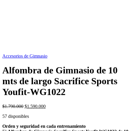
OFERTA
11%
Accesorios de Gimnasio
Alfombra de Gimnasio de 10
mts de largo Sacrifice Sports
Youfit-WG1022
El
El
$
1.790.000
$
1.590.000
precio
precio
57 disponibles
original
actual
era:
es:
Orden y seguridad en cada entrenamiento
$1.790.000.
$1.590.000.