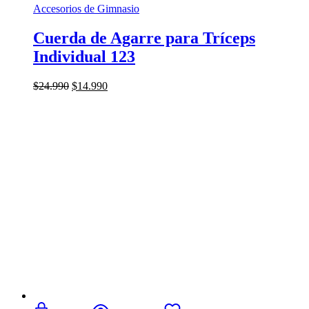
Accesorios de Gimnasio
Cuerda de Agarre para Tríceps
Individual 123
El
El
$
24.990
$
14.990
precio
precio
original
actual
era:
es:
$24.990.
$14.990.