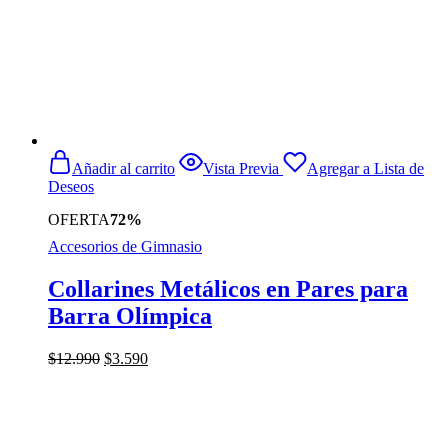
Añadir al carrito
Vista Previa
Agregar a Lista de
Deseos
OFERTA
72%
Accesorios de Gimnasio
Collarines Metálicos en Pares para
Barra Olímpica
El
El
$
12.990
$
3.590
precio
precio
original
actual
era:
es:
$12.990.
$3.590.