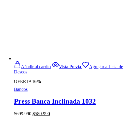
Añadir al carrito
Vista Previa
Agregar a Lista de
Deseos
OFERTA
16%
Bancos
Press Banca Inclinada 1032
El
El
$
699.990
$
589.990
precio
precio
original
actual
era:
es: