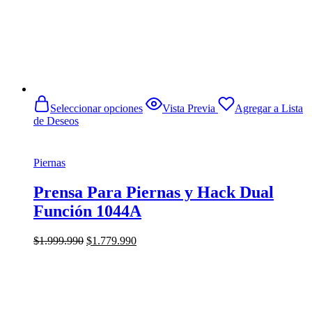
Este
Seleccionar opciones
Vista Previa
Agregar a Lista
producto
de Deseos
tiene
múltiples
variantes.
Piernas
Las
opciones
se
Prensa Para Piernas y Hack Dual
pueden
Función 1044A
elegir
en
la
El
El
$
1.999.990
$
1.779.990
página
precio
precio
de
original
actual
producto
era:
es:
$1.999.990.
$1.779.990.