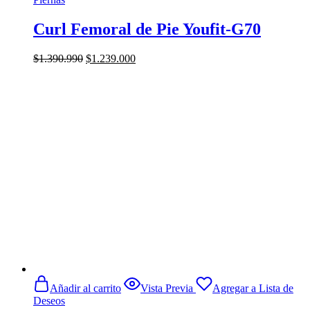
Curl Femoral de Pie Youfit-G70
El
El
$
1.390.990
$
1.239.000
precio
precio
original
actual
era:
es:
$1.390.990.
$1.239.000.
Añadir al carrito
Vista Previa
Agregar a Lista de
Deseos