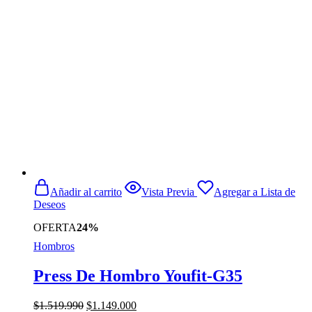
$699.990.
$589.990.
Añadir al carrito
Vista Previa
Agregar a Lista de
Deseos
OFERTA
24%
Hombros
Press De Hombro Youfit-G35
El
El
$
1.519.990
$
1.149.000