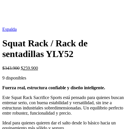
OFERTA
24%
Espalda
Squat Rack / Rack de
sentadillas YLY52
El
El
$
343.900
$
259.900
precio
precio
9 disponibles
original
actual
era:
es:
Fuerza real, estructura confiable y diseño inteligente.
$343.900.
$259.900.
Este Squat Rack Sacrifice Sports está pensado para quienes buscan
entrenar serio, con buena estabilidad y versatilidad, sin irse a
estructuras industriales sobredimensionadas. Un equilibrio perfecto
entre robustez, funcionalidad y precio.
Ideal para quienes quieren dar el salto desde lo básico hacia un
equipamiento más sólido y seguro.