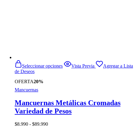
Este
Seleccionar opciones
Vista Previa
Agregar a Lista
producto
de Deseos
tiene
múltiples
OFERTA
20%
variantes.
Mancuernas
Las
opciones
se
Mancuernas Metálicas Cromadas
pueden
Variedad de Pesos
elegir
en
la
Rango
$
8.990
-
$
89.990
página
de
de
precios: