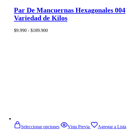
opciones
se
Par De Mancuernas Hexagonales 004
pueden
Variedad de Kilos
elegir
en
la
Rango
$
9.990
-
$
189.900
página
de
de
precios:
producto
desde
$9.990
hasta
$189.900
Este
Seleccionar opciones
Vista Previa
Agregar a Lista
producto