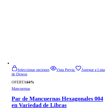
producto
desde
$8.990
hasta
$89.990
Este
Seleccionar opciones
Vista Previa
Agregar a Lista
producto
de Deseos
tiene
múltiples
OFERTA
64%
variantes.
Mancuernas
Las
opciones
se
Par de Mancuernas Hexagonales 004
pueden
en Variedad de Libras
elegir