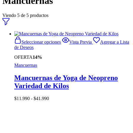
Mancuernas
Viendo
5
de
5
productos
Este
Seleccionar opciones
Vista Previa
Agregar a Lista
producto
de Deseos
tiene
múltiples
OFERTA
14%
variantes.
Mancuernas
Las
opciones
se
Mancuernas de Yoga de Neopreno
pueden
Variedad de Kilos
elegir
en
la
Rango
$
11.990
-
$
41.990
página
de
de
precios:
producto
desde
$11.990
hasta
$41.990