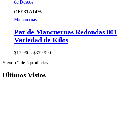
de Deseos
tiene
múltiples
OFERTA
14%
variantes.
Mancuernas
Las
opciones
se
Par de Mancuernas Redondas 001
pueden
Variedad de Kilos
elegir
en
la
Rango
$
17.990
-
$
359.990
página
de
de
Viendo
5
de
5
productos
precios:
producto
desde
$17.990
Últimos Vistos
hasta
$359.990