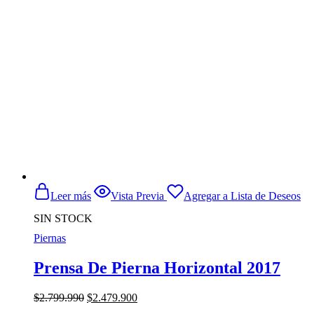
Leer más
Vista Previa
Agregar a Lista de Deseos
SIN STOCK
Piernas
Prensa De Pierna Horizontal 2017
El
El
$
2.799.990
$
2.479.900
precio
precio