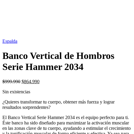
SIN STOCK
Espalda
Banco Vertical de Hombros
Serie Hammer 2034
El
El
$
999.990
$
864.990
precio
precio
Sin existencias
original
actual
era:
es:
¿Quieres transformar tu cuerpo, obtener más fuerza y lograr
$999.990.
$864.990.
resultados sorprendentes?
El Banco Vertical Serie Hammer 2034 es el equipo perfecto para ti.
Éste banco ha sido diseñado para maximizar la activación muscular
en las zonas clave de tu cuerpo, ayudando a estimular el crecimiento
y la tonificación muscular de forma eficiente y efectiva. Ya sea para