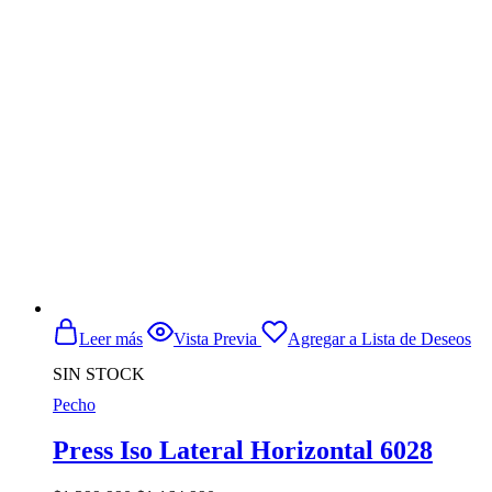
original
actual
era:
es:
$2.799.990.
$2.479.900.
Leer más
Vista Previa
Agregar a Lista de Deseos
SIN STOCK
Pecho
Press Iso Lateral Horizontal 6028