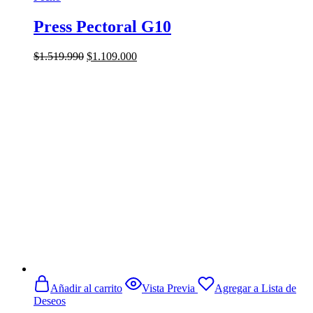
Press Pectoral G10
El
El
$
1.519.990
$
1.109.000
precio
precio
original
actual
era:
es:
$1.519.990.
$1.109.000.
Añadir al carrito
Vista Previa
Agregar a Lista de
Deseos