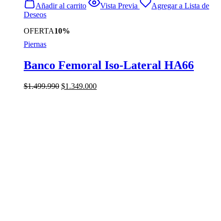
Añadir al carrito
Vista Previa
Agregar a Lista de
Deseos
OFERTA
10%
Piernas
Banco Femoral Iso-Lateral HA66
El
El
$
1.499.990
$
1.349.000
precio
precio
original
actual
era:
es:
$1.499.990.
$1.349.000.