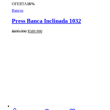
OFERTA
16%
Bancos
Press Banca Inclinada 1032
El
El
$
699.990
$
589.990
precio
precio
original
actual
era:
es:
$699.990.
$589.990.