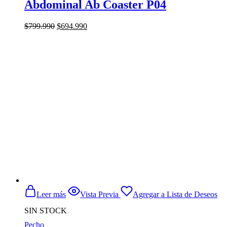
Abdominal Ab Coaster P04
El
El
$
799.990
$
694.990
precio
precio
original
actual
era:
es:
$799.990.
$694.990.
Leer más
Vista Previa
Agregar a Lista de Deseos
SIN STOCK
Pecho