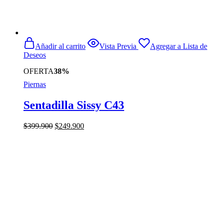
Añadir al carrito
Vista Previa
Agregar a Lista de
Deseos
OFERTA
38%
Piernas
Sentadilla Sissy C43
El
El
$
399.900
$
249.900
precio
precio
original
actual
era:
es:
$399.900.
$249.900.