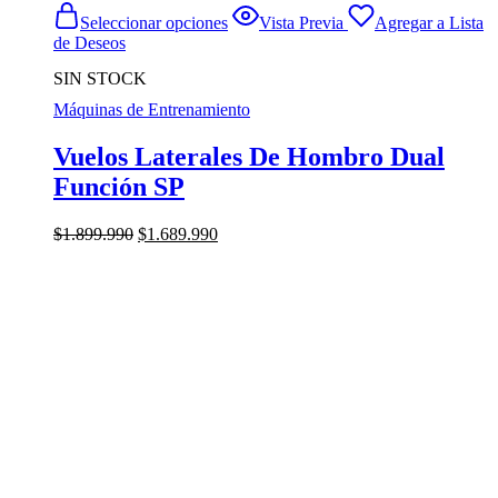
Este
Seleccionar opciones
Vista Previa
Agregar a Lista
producto
de Deseos
tiene
múltiples
SIN STOCK
variantes.
Máquinas de Entrenamiento
Las
opciones
se
Vuelos Laterales De Hombro Dual
pueden
Función SP
elegir
en
la
El
El
$
1.899.990
$
1.689.990
página
precio
precio
de
original
actual
producto
era:
es:
$1.899.990.
$1.689.990.