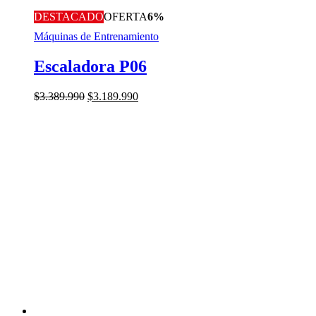
DESTACADO
OFERTA
6%
Máquinas de Entrenamiento
Escaladora P06
El
El
$
3.389.990
$
3.189.990
precio
precio
original
actual
era:
es:
$3.389.990.
$3.189.990.