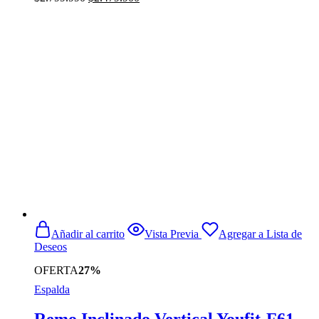
precio
precio
original
actual
era:
es:
$2.799.990.
$2.479.900.
Añadir al carrito
Vista Previa
Agregar a Lista de
Deseos
OFERTA
27%
Espalda