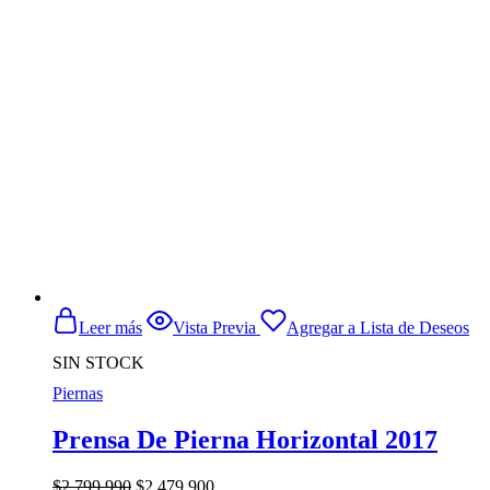
Leer más
Vista Previa
Agregar a Lista de Deseos
SIN STOCK
Piernas
Prensa De Pierna Horizontal 2017
El
El
$
2.799.990
$
2.479.900