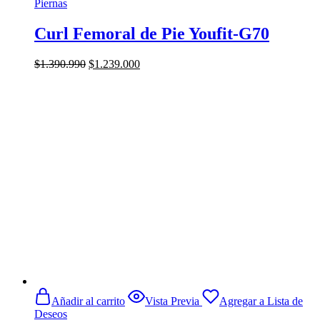
Piernas
Curl Femoral de Pie Youfit-G70
El
El
$
1.390.990
$
1.239.000
precio
precio
original
actual
era:
es:
$1.390.990.
$1.239.000.
Añadir al carrito
Vista Previa
Agregar a Lista de
Deseos