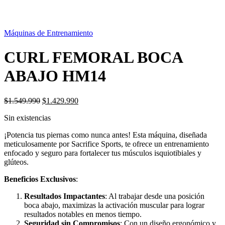
SIN STOCK
Máquinas de Entrenamiento
CURL FEMORAL BOCA
ABAJO HM14
El
El
$
1.549.990
$
1.429.990
precio
precio
Sin existencias
original
actual
era:
es:
¡Potencia tus piernas como nunca antes! Esta máquina, diseñada
$1.549.990.
$1.429.990.
meticulosamente por Sacrifice Sports, te ofrece un entrenamiento
enfocado y seguro para fortalecer tus músculos isquiotibiales y
glúteos.
Beneficios Exclusivos
:
Resultados Impactantes
: Al trabajar desde una posición
boca abajo, maximizas la activación muscular para lograr
resultados notables en menos tiempo.
Seguridad sin Compromisos
: Con un diseño ergonómico y