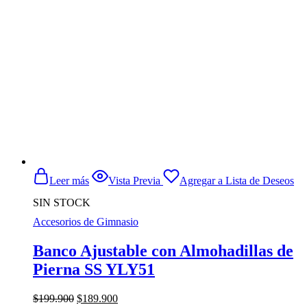
$549.990.
$499.990.
Leer más
Vista Previa
Agregar a Lista de Deseos
SIN STOCK
Accesorios de Gimnasio
Banco Ajustable con Almohadillas de
Pierna SS YLY51
El
El
$
199.900
$
189.900