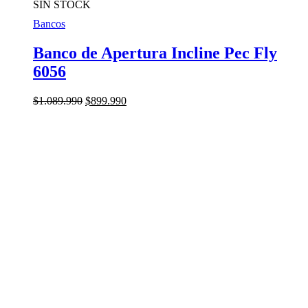
SIN STOCK
Bancos
Banco de Apertura Incline Pec Fly
6056
El
El
$
1.089.990
$
899.990
precio
precio
original
actual
era:
es:
$1.089.990.
$899.990.