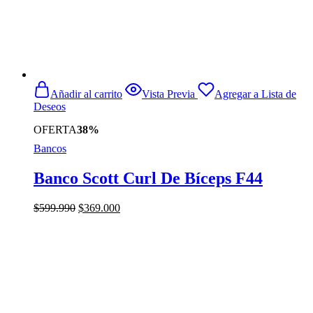
Añadir al carrito
Vista Previa
Agregar a Lista de
Deseos
OFERTA
38%
Bancos
Banco Scott Curl De Bíceps F44
El
El
$
599.990
$
369.000
precio
precio
original
actual
era:
es:
$599.990.
$369.000.