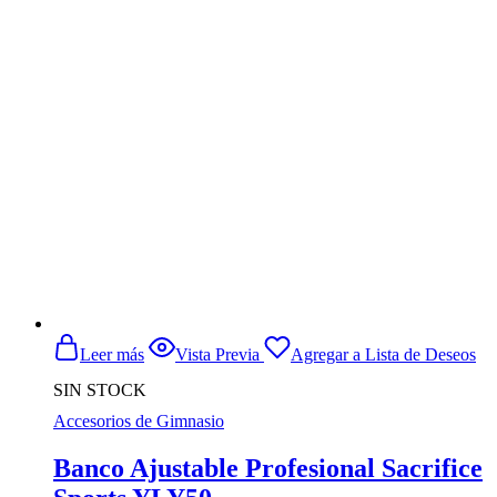
precio
precio
original
actual
era:
es:
$199.900.
$189.900.
Leer más
Vista Previa
Agregar a Lista de Deseos
SIN STOCK
Accesorios de Gimnasio
Banco Ajustable Profesional Sacrifice