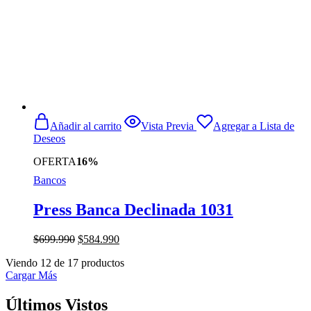
Añadir al carrito
Vista Previa
Agregar a Lista de
Deseos
OFERTA
16%
Bancos
Press Banca Declinada 1031
El
El
$
699.990
$
584.990
precio
precio
Viendo
12
de
17
productos
original
actual
Cargar Más
era:
es:
$699.990.
$584.990.
Últimos Vistos