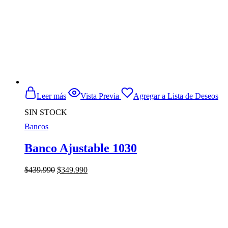
Leer más
Vista Previa
Agregar a Lista de Deseos
SIN STOCK
Bancos
Banco Ajustable 1030
El
El
$
439.990
$
349.990
precio
precio
original
actual
era:
es:
$439.990.
$349.990.