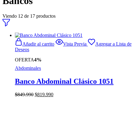
Bancos
Viendo
12
de
17
productos
Añadir al carrito
Vista Previa
Agregar a Lista de
Deseos
OFERTA
4%
Abdominales
Banco Abdominal Clásico 1051
El
El
$
849.990
$
819.990
precio
precio
original
actual
era:
es:
$849.990.
$819.990.