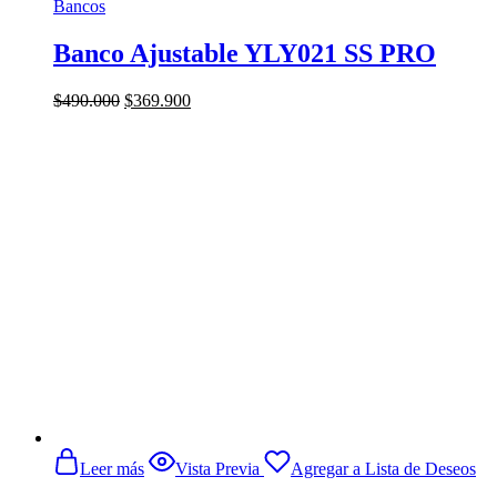
Bancos
Banco Ajustable YLY021 SS PRO
El
El
$
490.000
$
369.900
precio
precio
original
actual
era:
es:
$490.000.
$369.900.
Leer más
Vista Previa
Agregar a Lista de Deseos