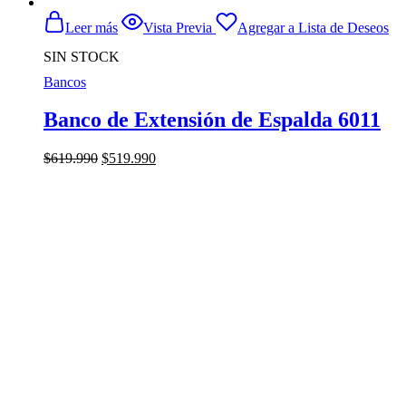
Leer más
Vista Previa
Agregar a Lista de Deseos
SIN STOCK
Bancos
Banco de Extensión de Espalda 6011
El
El
$
619.990
$
519.990
precio
precio
original
actual
era:
es:
$619.990.
$519.990.