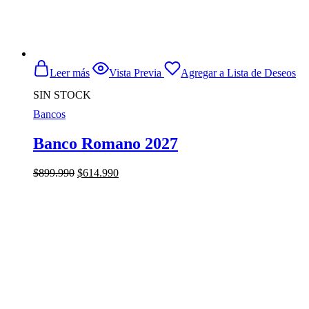
Leer más
Vista Previa
Agregar a Lista de Deseos
SIN STOCK
Bancos
Banco Romano 2027
El
El
$
899.990
$
614.990
precio
precio
original
actual
era:
es:
$899.990.
$614.990.