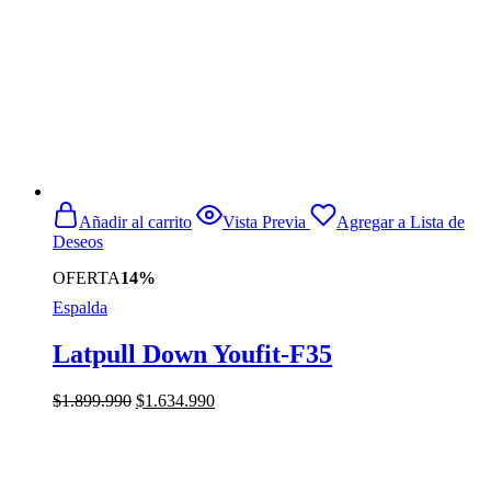
Añadir al carrito
Vista Previa
Agregar a Lista de
Deseos
OFERTA
14%
Espalda
Latpull Down Youfit-F35
El
El
$
1.899.990
$
1.634.990
precio
precio
original
actual
era:
es:
$1.899.990.
$1.634.990.