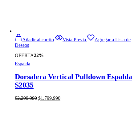
Añadir al carrito
Vista Previa
Agregar a Lista de
Deseos
OFERTA
22%
Espalda
Dorsalera Vertical Pulldown Espalda
S2035
El
El
$
2.299.990
$
1.799.990
precio
precio
original
actual
era:
es:
$2.299.990.
$1.799.990.