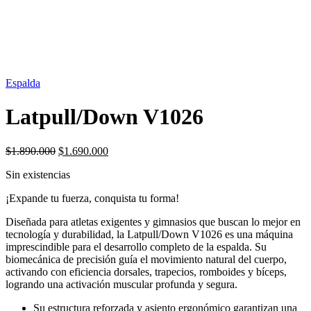
SIN STOCK
Espalda
Latpull/Down V1026
El
El
$
1.890.000
$
1.690.000
precio
precio
Sin existencias
original
actual
era:
es:
¡Expande tu fuerza, conquista tu forma!
$1.890.000.
$1.690.000.
Diseñada para atletas exigentes y gimnasios que buscan lo mejor en
tecnología y durabilidad, la Latpull/Down V1026 es una máquina
imprescindible para el desarrollo completo de la espalda. Su
biomecánica de precisión guía el movimiento natural del cuerpo,
activando con eficiencia dorsales, trapecios, romboides y bíceps,
logrando una activación muscular profunda y segura.
Su estructura reforzada y asiento ergonómico garantizan una