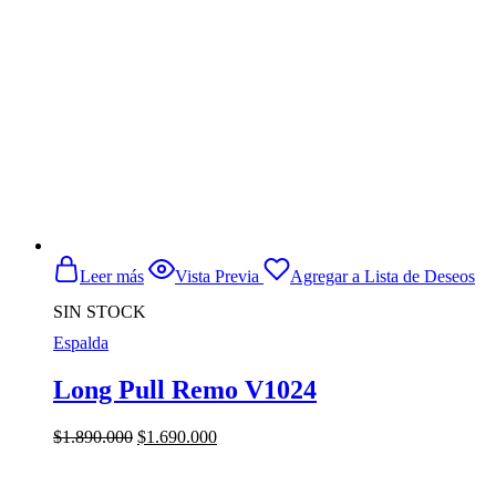
Leer más
Vista Previa
Agregar a Lista de Deseos
SIN STOCK
Espalda
Long Pull Remo V1024
El
El
$
1.890.000
$
1.690.000
precio
precio
original
actual
era:
es: