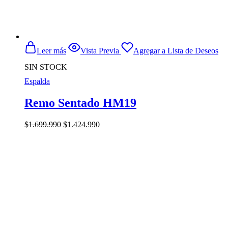
Leer más
Vista Previa
Agregar a Lista de Deseos
SIN STOCK
Espalda
Remo Sentado HM19
El
El
$
1.699.990
$
1.424.990
precio
precio
original
actual
era:
es:
$1.699.990.
$1.424.990.