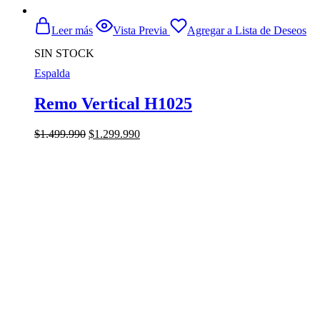
Leer más
Vista Previa
Agregar a Lista de Deseos
SIN STOCK
Espalda
Remo Vertical H1025
El
El
$
1.499.990
$
1.299.990
precio
precio
original
actual
era:
es:
$1.499.990.
$1.299.990.