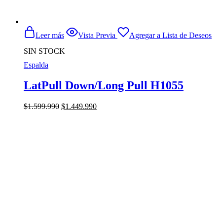
Leer más
Vista Previa
Agregar a Lista de Deseos
SIN STOCK
Espalda
LatPull Down/Long Pull H1055
El
El
$
1.599.990
$
1.449.990
precio
precio
original
actual
era:
es:
$1.599.990.
$1.449.990.