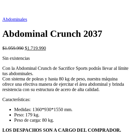
SIN STOCK
Abdominales
Abdominal Crunch 2037
El
El
$
1.959.990
$
1.719.990
precio
precio
Sin existencias
original
actual
era:
es:
Con la Abdominal Crunch de Sacrifice Sports podrás llevar al límite
$1.959.990.
$1.719.990.
tus abdominales.
Con sistema de poleas y hasta 80 kg de peso, nuestra máquina
ofrece una efectiva manera de ejercitar el área abdominal y brinda
resistencia con su estructura de acero de alta calidad.
Características:
Medidas: 1360*930*1550 mm.
Peso: 179 kg.
Peso de carga: 80 kg.
LOS DESPACHOS SON A CARGO DEL COMPRADOR.