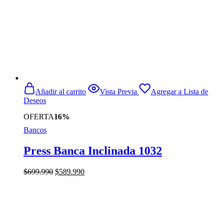
Añadir al carrito
Vista Previa
Agregar a Lista de
Deseos
OFERTA
16%
Bancos
Press Banca Inclinada 1032
El
El
$
699.990
$
589.990
precio
precio
original
actual
era:
es:
$699.990.
$589.990.