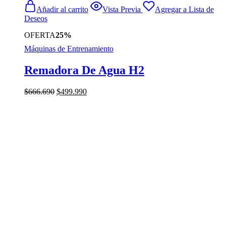
Añadir al carrito
Vista Previa
Agregar a Lista de
Deseos
OFERTA
25%
Máquinas de Entrenamiento
Remadora De Agua H2
El
El
$
666.690
$
499.990
precio
precio
original
actual
era:
es:
$666.690.
$499.990.