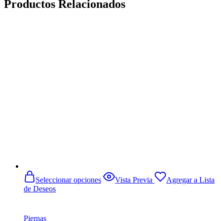
Productos Relacionados
Este
Seleccionar opciones
Vista Previa
Agregar a Lista
producto
de Deseos
tiene
múltiples
variantes.
Piernas
Las