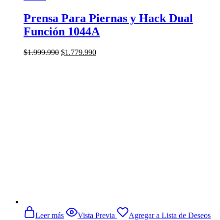
opciones
se
Prensa Para Piernas y Hack Dual
pueden
Función 1044A
elegir
en
la
El
El
$
1.999.990
$
1.779.990
página
precio
precio
de
original
actual
producto
era:
es:
$1.999.990.
$1.779.990.
Leer más
Vista Previa
Agregar a Lista de Deseos