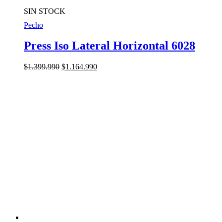
SIN STOCK
Pecho
Press Iso Lateral Horizontal 6028
El
El
$
1.399.990
$
1.164.990
precio
precio
original
actual
era:
es:
$1.399.990.
$1.164.990.