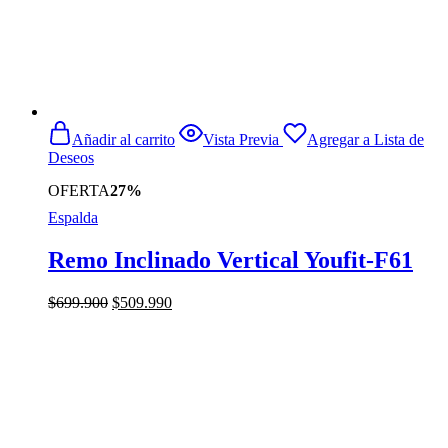
Añadir al carrito
Vista Previa
Agregar a Lista de
Deseos
OFERTA
27%
Espalda
Remo Inclinado Vertical Youfit-F61
El
El
$
699.900
$
509.990
precio
precio
original
actual
era:
es:
$699.900.
$509.990.