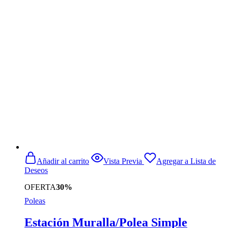
precio
precio
de
original
actual
producto
era:
es:
$1.899.990.
$1.689.990.
Añadir al carrito
Vista Previa
Agregar a Lista de
Deseos
OFERTA
30%
Poleas
Estación Muralla/Polea Simple