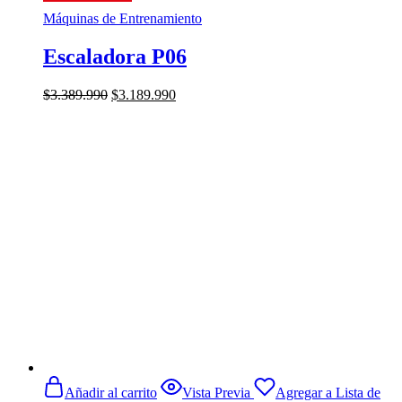
Máquinas de Entrenamiento
Escaladora P06
El
El
$
3.389.990
$
3.189.990
precio
precio
original
actual
era:
es:
$3.389.990.
$3.189.990.
Añadir al carrito
Vista Previa
Agregar a Lista de