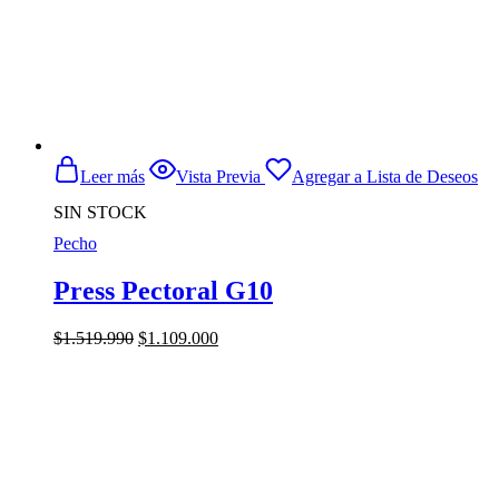
Leer más
Vista Previa
Agregar a Lista de Deseos
SIN STOCK
Pecho
Press Pectoral G10
El
El
$
1.519.990
$
1.109.000
precio
precio
original
actual
era:
es:
$1.519.990.
$1.109.000.