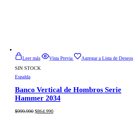
Leer más
Vista Previa
Agregar a Lista de Deseos
SIN STOCK
Espalda
Banco Vertical de Hombros Serie
Hammer 2034
El
El
$
999.990
$
864.990
precio
precio
original
actual
era:
es:
$999.990.
$864.990.