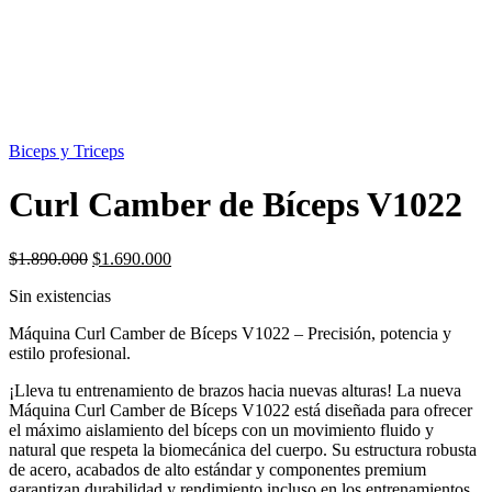
SIN STOCK
Biceps y Triceps
Curl Camber de Bíceps V1022
El
El
$
1.890.000
$
1.690.000
precio
precio
Sin existencias
original
actual
era:
es:
Máquina Curl Camber de Bíceps V1022 – Precisión, potencia y
$1.890.000.
$1.690.000.
estilo profesional.
¡Lleva tu entrenamiento de brazos hacia nuevas alturas! La nueva
Máquina Curl Camber de Bíceps V1022 está diseñada para ofrecer
el máximo aislamiento del bíceps con un movimiento fluido y
natural que respeta la biomecánica del cuerpo. Su estructura robusta
de acero, acabados de alto estándar y componentes premium
garantizan durabilidad y rendimiento incluso en los entrenamientos