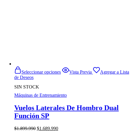
Este
Seleccionar opciones
Vista Previa
Agregar a Lista
producto
de Deseos
tiene
múltiples
SIN STOCK
variantes.
Máquinas de Entrenamiento
Las
opciones
se
Vuelos Laterales De Hombro Dual
pueden
Función SP
elegir
en
la
El
El
$
1.899.990
$
1.689.990
página