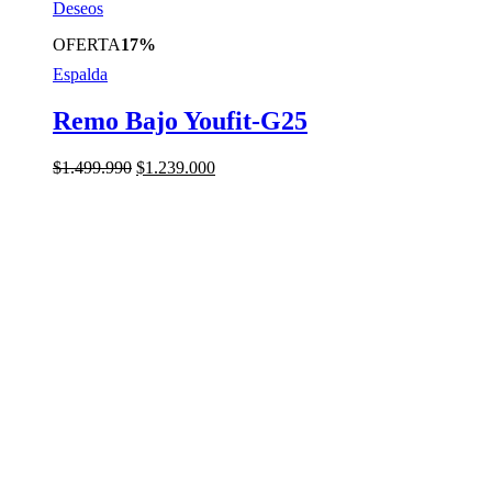
Deseos
OFERTA
17%
Espalda
Remo Bajo Youfit-G25
El
El
$
1.499.990
$
1.239.000
precio
precio
original
actual
era:
es:
$1.499.990.
$1.239.000.