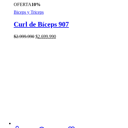
OFERTA
10%
Biceps y Triceps
Curl de Bíceps 907
El
El
$
2.999.990
$
2.699.990
precio
precio
original
actual
era:
es:
$2.999.990.
$2.699.990.