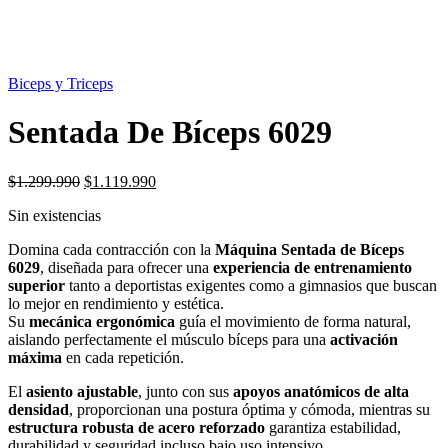
SIN STOCK
Biceps y Triceps
Sentada De Bíceps 6029
El
El
$
1.299.990
$
1.119.990
precio
precio
Sin existencias
original
actual
era:
es:
Domina cada contracción con la
Máquina Sentada de Bíceps
$1.299.990.
$1.119.990.
6029
, diseñada para ofrecer una
experiencia de entrenamiento
superior
tanto a deportistas exigentes como a gimnasios que buscan
lo mejor en rendimiento y estética.
Su
mecánica ergonómica
guía el movimiento de forma natural,
aislando perfectamente el músculo bíceps para una
activación
máxima
en cada repetición.
El
asiento ajustable
, junto con sus
apoyos anatómicos de alta
densidad
, proporcionan una postura óptima y cómoda, mientras su
estructura robusta de acero reforzado
garantiza estabilidad,
durabilidad y seguridad incluso bajo uso intensivo.