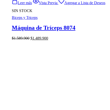
Leer más
Vista Previa
Agregar a Lista de Deseos
SIN STOCK
Biceps y Triceps
Máquina de Tríceps 8074
El
El
$
1.589.900
$
1.489.900
precio
precio
original
actual
era:
es:
$1.589.900.
$1.489.900.