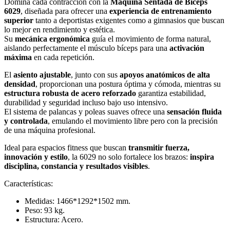
Domina cada contracción con la
Máquina Sentada de Bíceps
6029
, diseñada para ofrecer una
experiencia de entrenamiento
superior
tanto a deportistas exigentes como a gimnasios que buscan
lo mejor en rendimiento y estética.
Su
mecánica ergonómica
guía el movimiento de forma natural,
aislando perfectamente el músculo bíceps para una
activación
máxima
en cada repetición.
El
asiento ajustable
, junto con sus
apoyos anatómicos de alta
densidad
, proporcionan una postura óptima y cómoda, mientras su
estructura robusta de acero reforzado
garantiza estabilidad,
durabilidad y seguridad incluso bajo uso intensivo.
El sistema de palancas y poleas suaves ofrece una
sensación fluida
y controlada
, emulando el movimiento libre pero con la precisión
de una máquina profesional.
Ideal para espacios fitness que buscan
transmitir fuerza,
innovación y estilo
, la 6029 no solo fortalece los brazos:
inspira
disciplina, constancia y resultados visibles
.
Características:
Medidas: 1466*1292*1502 mm.
Peso: 93 kg.
Estructura: Acero.