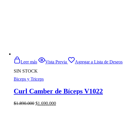
Leer más
Vista Previa
Agregar a Lista de Deseos
SIN STOCK
Biceps y Triceps
Curl Camber de Bíceps V1022
El
El
$
1.890.000
$
1.690.000
precio
precio
original
actual
era:
es:
$1.890.000.
$1.690.000.