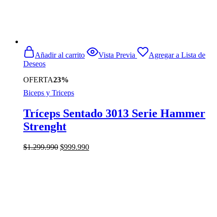
Añadir al carrito
Vista Previa
Agregar a Lista de
Deseos
OFERTA
23%
Biceps y Triceps
Tríceps Sentado 3013 Serie Hammer
Strenght
El
El
$
1.299.990
$
999.990
precio
precio
original
actual
era:
es:
$1.299.990.
$999.990.