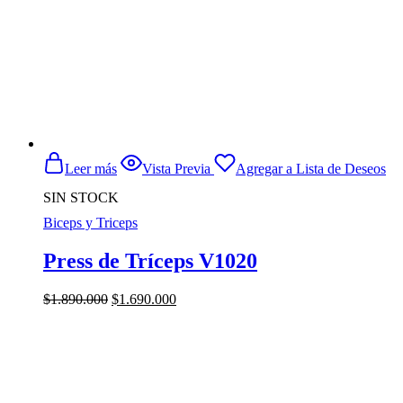
Leer más
Vista Previa
Agregar a Lista de Deseos
SIN STOCK
Biceps y Triceps
Press de Tríceps V1020
El
El
$
1.890.000
$
1.690.000
precio
precio
original
actual
era:
es:
$1.890.000.
$1.690.000.