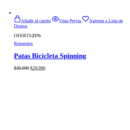
Añadir al carrito
Vista Previa
Agregar a Lista de
Deseos
OFERTA
25%
Repuestos
Patas Bicicleta Spinning
El
El
$
39.990
$
29.990
precio
precio
original
actual
era:
es:
$39.990.
$29.990.