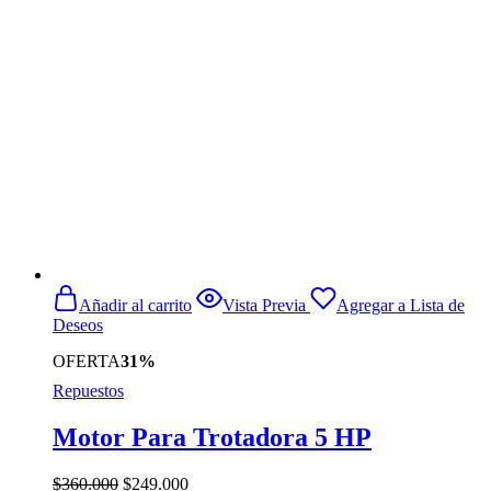
Añadir al carrito
Vista Previa
Agregar a Lista de
Deseos
OFERTA
31%
Repuestos
Motor Para Trotadora 5 HP
El
El
$
360.000
$
249.000