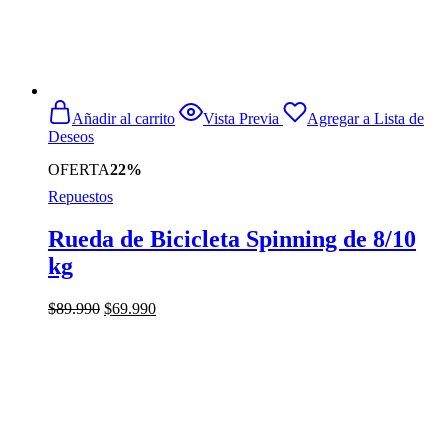
Añadir al carrito
Vista Previa
Agregar a Lista de
Deseos
OFERTA
22%
Repuestos
Rueda de Bicicleta Spinning de 8/10
kg
El
El
$
89.990
$
69.990
precio
precio
original
actual
era:
es:
$89.990.
$69.990.