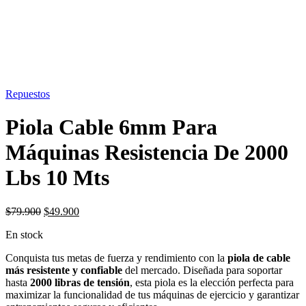
OFERTA
38%
Repuestos
Piola Cable 6mm Para
Máquinas Resistencia De 2000
Lbs 10 Mts
El
El
$
79.900
$
49.900
precio
precio
En stock
original
actual
era:
es:
Conquista tus metas de fuerza y rendimiento con la
piola de cable
$79.900.
$49.900.
más resistente y confiable
del mercado. Diseñada para soportar
hasta
2000 libras de tensión
, esta piola es la elección perfecta para
maximizar la funcionalidad de tus máquinas de ejercicio y garantizar