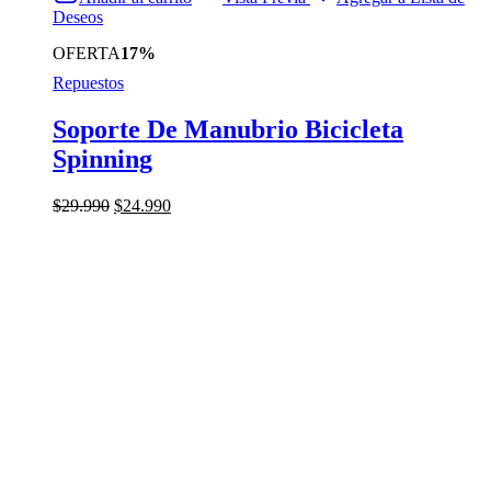
Deseos
OFERTA
17%
Repuestos
Soporte De Manubrio Bicicleta
Spinning
El
El
$
29.990
$
24.990
precio
precio
original
actual
era:
es:
$29.990.
$24.990.