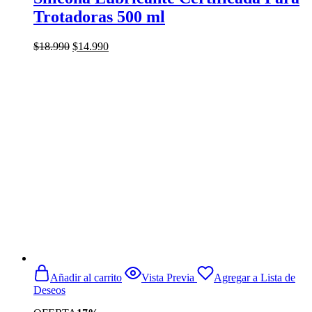
Trotadoras 500 ml
El
El
$
18.990
$
14.990
precio
precio
original
actual
era:
es:
$18.990.
$14.990.
Añadir al carrito
Vista Previa
Agregar a Lista de
Deseos