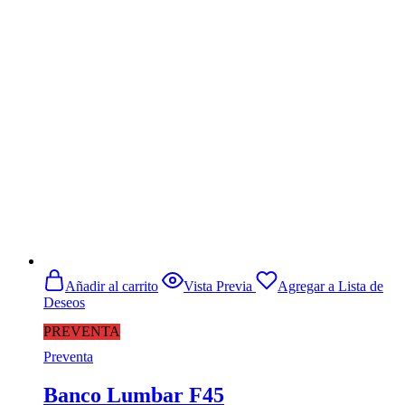
precio
precio
original
actual
era:
es:
$1.569.990.
$1.329.900.
Añadir al carrito
Vista Previa
Agregar a Lista de
Deseos
PREVENTA
Preventa
Banco Lumbar F45