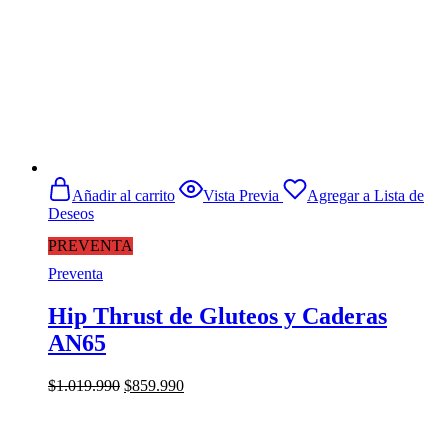
Añadir al carrito
Vista Previa
Agregar a Lista de
Deseos
PREVENTA
Preventa
Hip Thrust de Gluteos y Caderas
AN65
El
El
$
1.019.990
$
859.990
precio
precio
original
actual
era:
es: