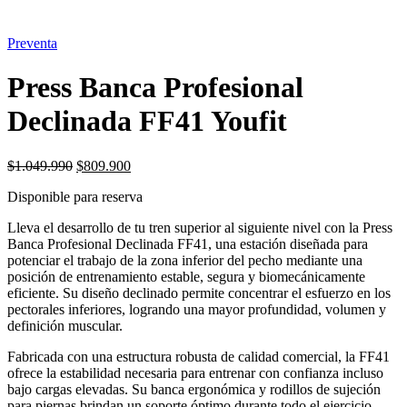
Preventa
Press Banca Profesional
Declinada FF41 Youfit
El
El
$
1.049.990
$
809.900
precio
precio
Disponible para reserva
original
actual
era:
es:
Lleva el desarrollo de tu tren superior al siguiente nivel con la Press
$1.049.990.
$809.900.
Banca Profesional Declinada FF41, una estación diseñada para
potenciar el trabajo de la zona inferior del pecho mediante una
posición de entrenamiento estable, segura y biomecánicamente
eficiente. Su diseño declinado permite concentrar el esfuerzo en los
pectorales inferiores, logrando una mayor profundidad, volumen y
definición muscular.
Fabricada con una estructura robusta de calidad comercial, la FF41
ofrece la estabilidad necesaria para entrenar con confianza incluso
bajo cargas elevadas. Su banca ergonómica y rodillos de sujeción
para piernas brindan un soporte óptimo durante todo el ejercicio,