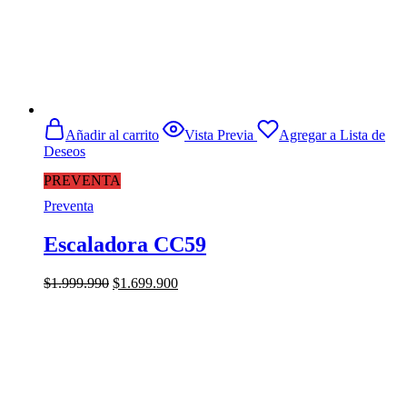
Añadir al carrito
Vista Previa
Agregar a Lista de
Deseos
PREVENTA
Preventa
Escaladora CC59
El
El
$
1.999.990
$
1.699.900
precio
precio
original
actual
era:
es:
$1.999.990.
$1.699.900.