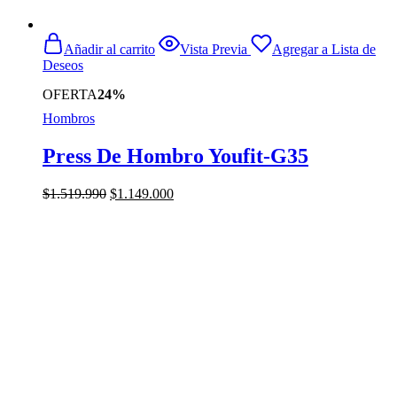
Añadir al carrito
Vista Previa
Agregar a Lista de
Deseos
OFERTA
24%
Hombros
Press De Hombro Youfit-G35
El
El
$
1.519.990
$
1.149.000
precio
precio
original
actual
era:
es:
$1.519.990.
$1.149.000.