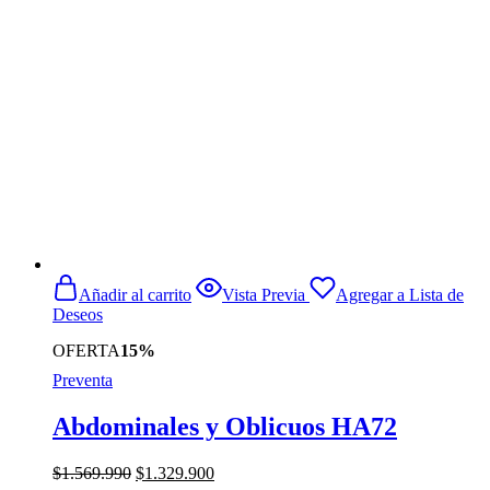
$1.019.990.
$859.990.
Añadir al carrito
Vista Previa
Agregar a Lista de
Deseos
OFERTA
15%
Preventa
Abdominales y Oblicuos HA72
El
El
$
1.569.990
$
1.329.900