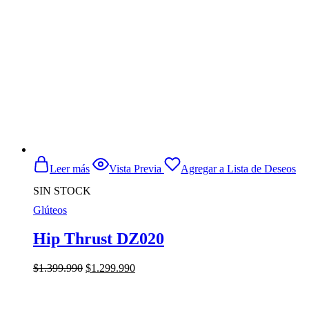
Leer más
Vista Previa
Agregar a Lista de Deseos
SIN STOCK
Glúteos
Hip Thrust DZ020
El
El
$
1.399.990
$
1.299.990
precio
precio
original
actual
era:
es: