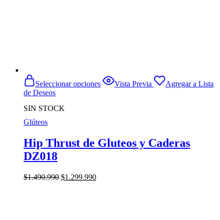
Este
Seleccionar opciones
Vista Previa
Agregar a Lista
producto
de Deseos
tiene
múltiples
SIN STOCK
variantes.
Glúteos
Las
opciones
se
Hip Thrust de Gluteos y Caderas
pueden
DZ018
elegir
en
la
El
El
$
1.490.990
$
1.299.990
página
precio
precio
de
original
actual
producto
era:
es:
$1.490.990.
$1.299.990.