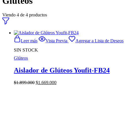
Glúteos
Viendo
4
de
4
productos
Leer más
Vista Previa
Agregar a Lista de Deseos
SIN STOCK
Glúteos
Aislador de Glúteos Youfit-FB24
El
El
$
1.899.000
$
1.669.000
precio
precio
original
actual
era:
es:
$1.899.000.
$1.669.000.