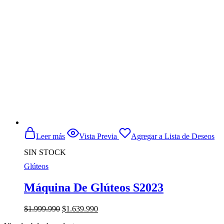
$1.399.990.
$1.299.990.
Leer más
Vista Previa
Agregar a Lista de Deseos
SIN STOCK
Glúteos
Máquina De Glúteos S2023
El
El
$
1.999.990
$
1.639.990
precio
precio