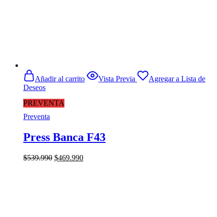
Añadir al carrito
Vista Previa
Agregar a Lista de
Deseos
PREVENTA
Preventa
Press Banca F43
El
El
$
539.990
$
469.990
precio
precio
original
actual
era:
es:
$539.990.
$469.990.