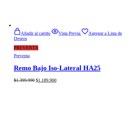
Añadir al carrito
Vista Previa
Agregar a Lista de
Deseos
PREVENTA
Preventa
Remo Bajo Iso-Lateral HA25
El
El
$
1.399.990
$
1.189.900
precio
precio
original
actual
era:
es:
$1.399.990.
$1.189.900.