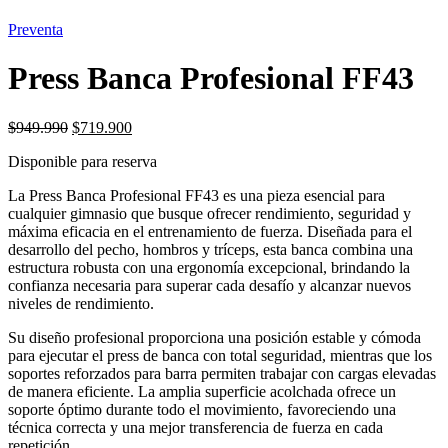
Preventa
Press Banca Profesional FF43
El
El
$
949.990
$
719.900
precio
precio
Disponible para reserva
original
actual
era:
es:
La Press Banca Profesional FF43 es una pieza esencial para
$949.990.
$719.900.
cualquier gimnasio que busque ofrecer rendimiento, seguridad y
máxima eficacia en el entrenamiento de fuerza. Diseñada para el
desarrollo del pecho, hombros y tríceps, esta banca combina una
estructura robusta con una ergonomía excepcional, brindando la
confianza necesaria para superar cada desafío y alcanzar nuevos
niveles de rendimiento.
Su diseño profesional proporciona una posición estable y cómoda
para ejecutar el press de banca con total seguridad, mientras que los
soportes reforzados para barra permiten trabajar con cargas elevadas
de manera eficiente. La amplia superficie acolchada ofrece un
soporte óptimo durante todo el movimiento, favoreciendo una
técnica correcta y una mejor transferencia de fuerza en cada
repetición.