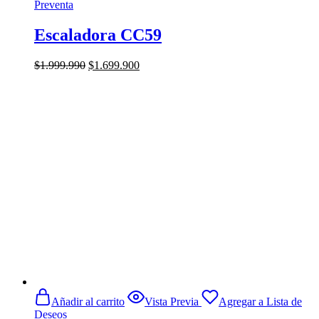
Preventa
Escaladora CC59
El
El
$
1.999.990
$
1.699.900
precio
precio
original
actual
era:
es:
$1.999.990.
$1.699.900.
Añadir al carrito
Vista Previa
Agregar a Lista de
Deseos