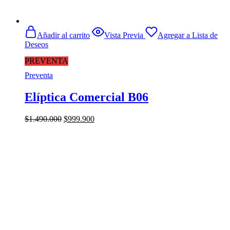
Añadir al carrito
Vista Previa
Agregar a Lista de
Deseos
PREVENTA
Preventa
Elíptica Comercial B06
El
El
$
1.490.000
$
999.900
precio
precio
original
actual
era:
es:
$1.490.000.
$999.900.