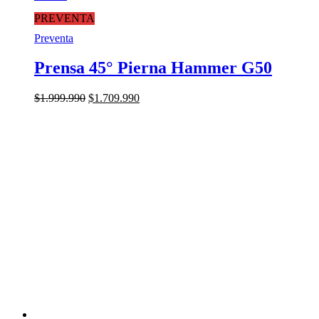
PREVENTA
Preventa
Prensa 45° Pierna Hammer G50
El
El
$
1.999.990
$
1.709.990
precio
precio
original
actual
era:
es:
$1.999.990.
$1.709.990.