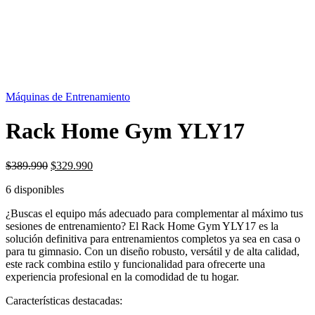
OFERTA
15%
Máquinas de Entrenamiento
Rack Home Gym YLY17
El
El
$
389.990
$
329.990
precio
precio
6 disponibles
original
actual
era:
es:
¿Buscas el equipo más adecuado para complementar al máximo tus
$389.990.
$329.990.
sesiones de entrenamiento? El Rack Home Gym YLY17 es la
solución definitiva para entrenamientos completos ya sea en casa o
para tu gimnasio. Con un diseño robusto, versátil y de alta calidad,
este rack combina estilo y funcionalidad para ofrecerte una
experiencia profesional en la comodidad de tu hogar.
Características destacadas: