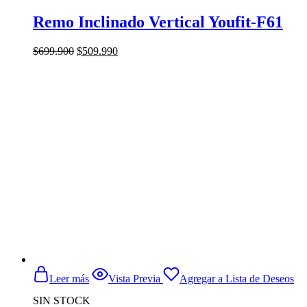
Remo Inclinado Vertical Youfit-F61
El
El
$
699.900
$
509.990
precio
precio
original
actual
era:
es:
$699.900.
$509.990.
Leer más
Vista Previa
Agregar a Lista de Deseos
SIN STOCK