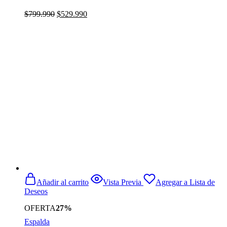
El
El
$
799.990
$
529.990
precio
precio
original
actual
era:
es:
$799.990.
$529.990.
Añadir al carrito
Vista Previa
Agregar a Lista de
Deseos
OFERTA
27%
Espalda