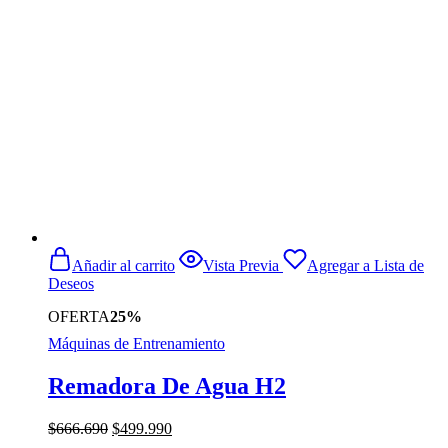
$399.900.
$249.900.
Añadir al carrito
Vista Previa
Agregar a Lista de
Deseos
OFERTA
25%
Máquinas de Entrenamiento
Remadora De Agua H2
El
El
$
666.690
$
499.990
precio
precio