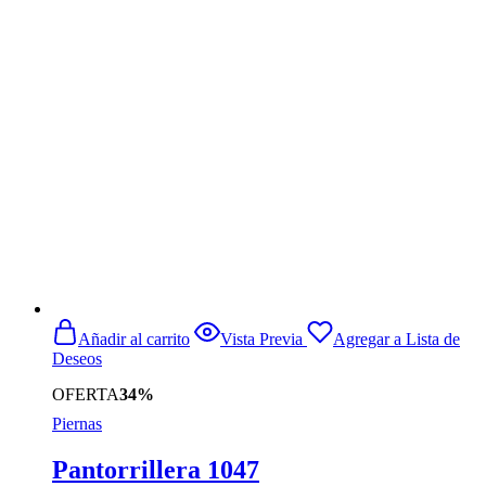
original
actual
era:
es:
$666.690.
$499.990.
Añadir al carrito
Vista Previa
Agregar a Lista de
Deseos
OFERTA
34%
Piernas
Pantorrillera 1047