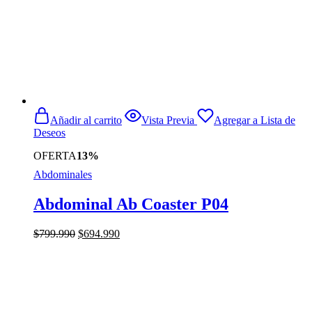
Añadir al carrito
Vista Previa
Agregar a Lista de
Deseos
OFERTA
13%
Abdominales
Abdominal Ab Coaster P04
El
El
$
799.990
$
694.990
precio
precio
original
actual
era:
es:
$799.990.
$694.990.