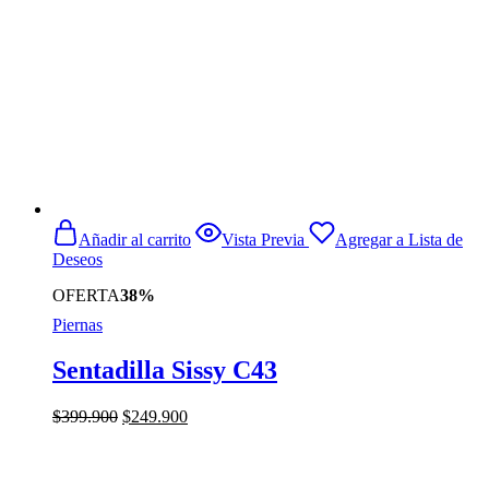
Añadir al carrito
Vista Previa
Agregar a Lista de
Deseos
OFERTA
38%
Piernas
Sentadilla Sissy C43
El
El
$
399.900
$
249.900
precio
precio
original
actual
era:
es: