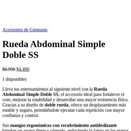
OFERTA
36%
Accesorios de Gimnasio
Rueda Abdominal Simple
Doble SS
El
El
$
6.990
$
4.490
precio
precio
1 disponibles
original
actual
era:
es:
Lleva tus entrenamientos al siguiente nivel con la
Rueda
$6.990.
$4.490.
Abdominal Simple Doble SS
, el accesorio ideal para fortalecer el
core, mejorar la estabilidad y desarrollar una mayor resistencia física.
Gracias a su diseño de
doble rueda
, ofrece un desplazamiento más
estable y seguro, permitiéndote ejecutar cada repetición con mayor
confianza y control.
Sus
mangos ergonómicos con recubrimiento antideslizante
brindan un agarre firme y cómodo, reduciendo la fatiga en las manos