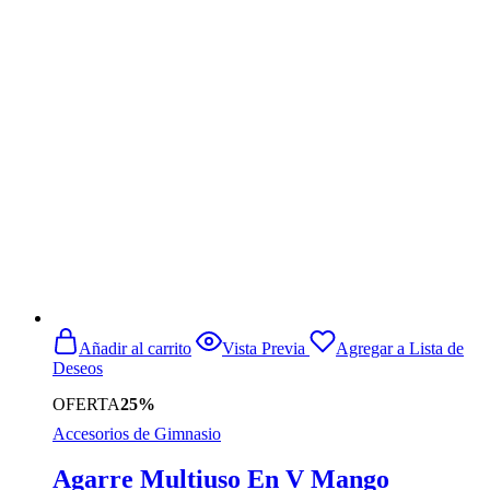
precio
precio
original
actual
era:
es:
$59.990.
$39.990.
Añadir al carrito
Vista Previa
Agregar a Lista de
Deseos
OFERTA
25%
Accesorios de Gimnasio
Agarre Multiuso En V Mango