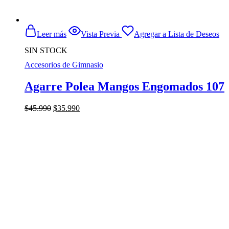
Leer más
Vista Previa
Agregar a Lista de Deseos
SIN STOCK
Accesorios de Gimnasio
Agarre Polea Mangos Engomados 107
El
El
$
45.990
$
35.990
precio
precio
original
actual
era:
es:
$45.990.
$35.990.