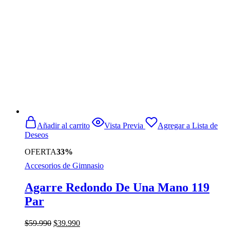
Añadir al carrito
Vista Previa
Agregar a Lista de
Deseos
OFERTA
33%
Accesorios de Gimnasio
Agarre Redondo De Una Mano 119
Par
El
El
$
59.990
$
39.990