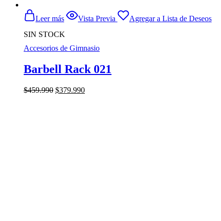
Leer más
Vista Previa
Agregar a Lista de Deseos
SIN STOCK
Accesorios de Gimnasio
Barbell Rack 021
El
El
$
459.990
$
379.990
precio
precio
original
actual
era:
es:
$459.990.
$379.990.