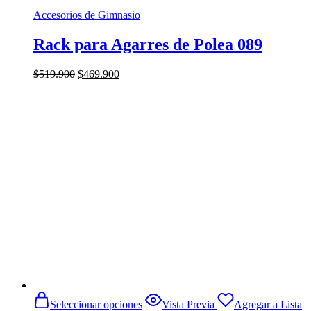
Accesorios de Gimnasio
Rack para Agarres de Polea 089
El
El
$
519.900
$
469.900
precio
precio
original
actual
era:
es:
$519.900.
$469.900.
Este
Seleccionar opciones
Vista Previa
Agregar a Lista
producto