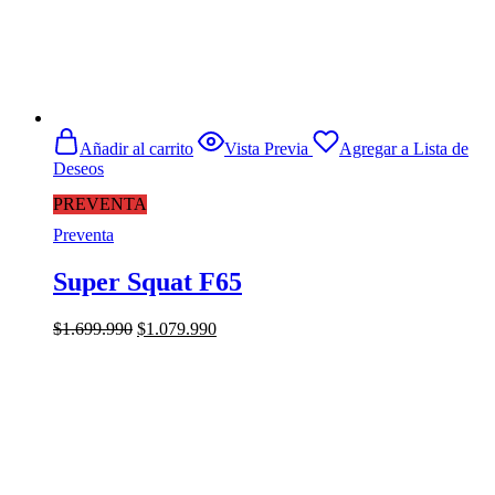
Añadir al carrito
Vista Previa
Agregar a Lista de
Deseos
PREVENTA
Preventa
Super Squat F65
El
El
$
1.699.990
$
1.079.990
precio
precio
original
actual
era:
es:
$1.699.990.
$1.079.990.