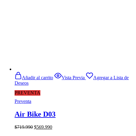
Añadir al carrito
Vista Previa
Agregar a Lista de
Deseos
PREVENTA
Preventa
Air Bike D03
El
El
$
719.990
$
569.990
precio
precio