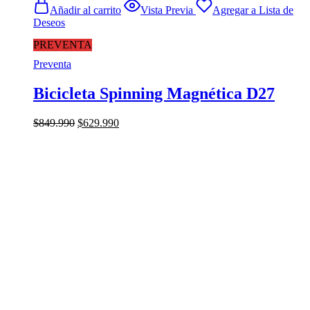
Añadir al carrito
Vista Previa
Agregar a Lista de
Deseos
PREVENTA
Preventa
Bicicleta Spinning Magnética D27
El
El
$
849.990
$
629.990
precio
precio
original
actual
era:
es:
$849.990.
$629.990.