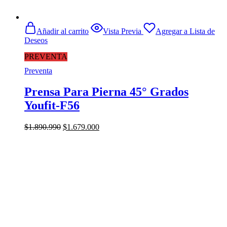
Añadir al carrito
Vista Previa
Agregar a Lista de
Deseos
PREVENTA
Preventa
Prensa Para Pierna 45° Grados
Youfit-F56
El
El
$
1.890.990
$
1.679.000
precio
precio
original
actual
era:
es:
$1.890.990.
$1.679.000.