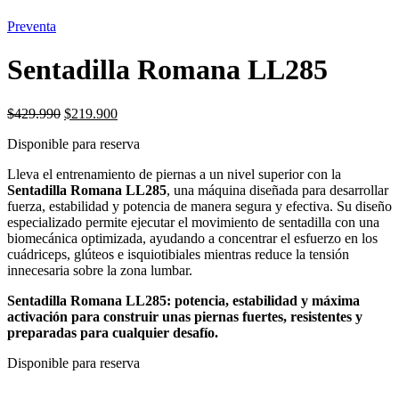
Preventa
Sentadilla Romana LL285
El
El
$
429.990
$
219.900
precio
precio
Disponible para reserva
original
actual
era:
es:
Lleva el entrenamiento de piernas a un nivel superior con la
$429.990.
$219.900.
Sentadilla Romana LL285
, una máquina diseñada para desarrollar
fuerza, estabilidad y potencia de manera segura y efectiva. Su diseño
especializado permite ejecutar el movimiento de sentadilla con una
biomecánica optimizada, ayudando a concentrar el esfuerzo en los
cuádriceps, glúteos e isquiotibiales mientras reduce la tensión
innecesaria sobre la zona lumbar.
Sentadilla Romana LL285: potencia, estabilidad y máxima
activación para construir unas piernas fuertes, resistentes y
preparadas para cualquier desafío.
Disponible para reserva