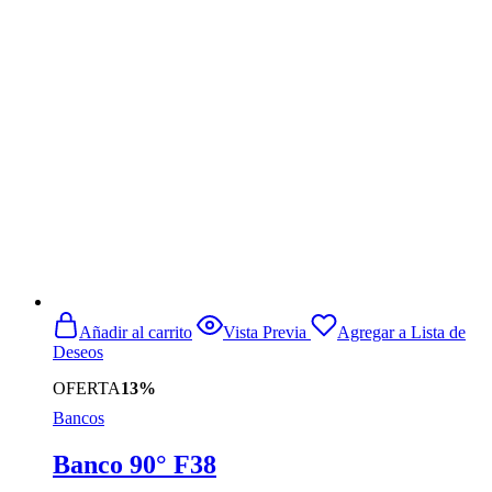
original
actual
era:
es:
$719.990.
$569.990.
Añadir al carrito
Vista Previa
Agregar a Lista de
Deseos
OFERTA
13%
Bancos
Banco 90° F38