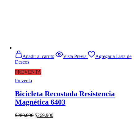
Añadir al carrito
Vista Previa
Agregar a Lista de
Deseos
PREVENTA
Preventa
Bicicleta Recostada Resistencia
Magnética 6403
El
El
$
280.990
$
269.900
precio
precio
original
actual
era:
es:
$280.990.
$269.900.