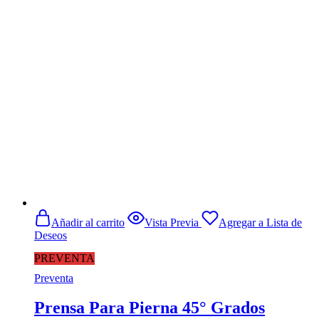
original
actual
era:
es:
$1.499.990.
$1.260.000.
Añadir al carrito
Vista Previa
Agregar a Lista de
Deseos
PREVENTA
Preventa
Prensa Para Pierna 45° Grados