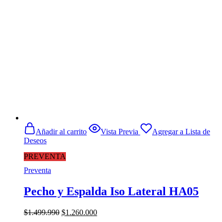
Añadir al carrito
Vista Previa
Agregar a Lista de
Deseos
PREVENTA
Preventa
Pecho y Espalda Iso Lateral HA05
El
El
$
1.499.990
$
1.260.000
precio
precio