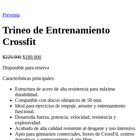
Preventa
Trineo de Entrenamiento
Crossfit
El
El
$
229.900
$
189.900
precio
precio
Disponible para reserva
original
actual
era:
es:
Características principales:
$229.900.
$189.900.
Estructura de acero de alta resistencia para máxima
durabilidad.
Compatible con discos olímpicos de 50 mm.
Ideal para ejercicios de empuje, arrastre y entrenamiento
funcional.
Desarrolla fuerza, potencia, velocidad, resistencia y
explosividad.
Acabado de alta calidad resistente al desgaste y uso intensivo.
Apto para gimnasios comerciales, boxes de CrossFit, centros
deportivos y entrenamiento al aire libre.