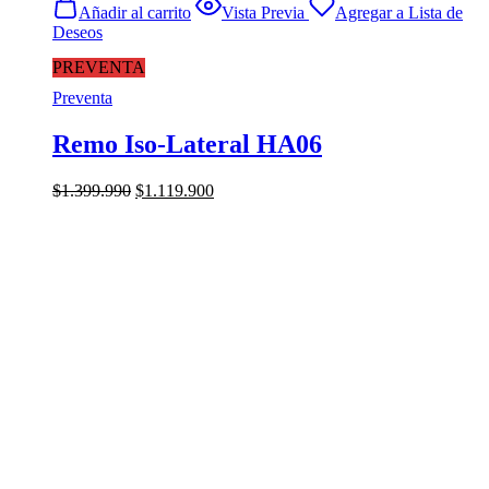
Añadir al carrito
Vista Previa
Agregar a Lista de
Deseos
PREVENTA
Preventa
Remo Iso-Lateral HA06
El
El
$
1.399.990
$
1.119.900
precio
precio
original
actual
era:
es:
$1.399.990.
$1.119.900.