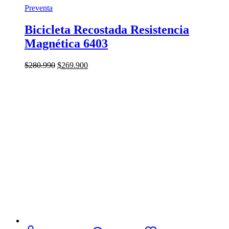
Preventa
Bicicleta Recostada Resistencia
Magnética 6403
El
El
$
280.990
$
269.900
precio
precio
original
actual
era:
es:
$280.990.
$269.900.