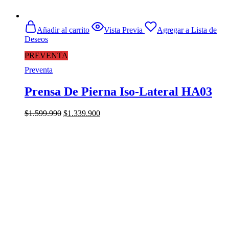
Añadir al carrito
Vista Previa
Agregar a Lista de
Deseos
PREVENTA
Preventa
Prensa De Pierna Iso-Lateral HA03
El
El
$
1.599.990
$
1.339.900
precio
precio
original
actual
era:
es:
$1.599.990.
$1.339.900.