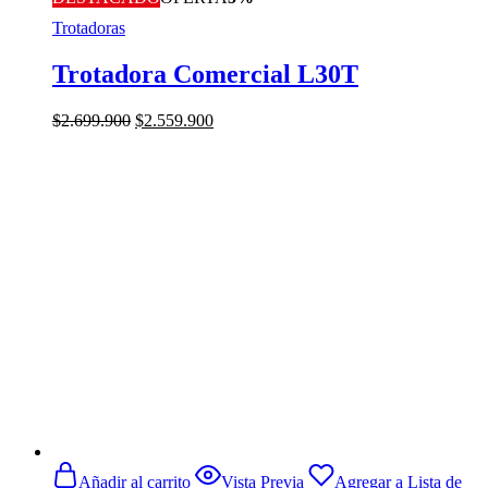
Trotadoras
Trotadora Comercial L30T
El
El
$
2.699.900
$
2.559.900
precio
precio
original
actual
era:
es:
$2.699.900.
$2.559.900.
Añadir al carrito
Vista Previa
Agregar a Lista de