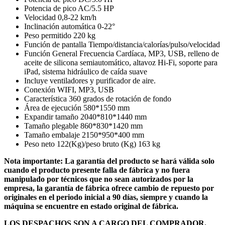
Potencia de pico AC/5.5 HP
Velocidad 0,8-22 km/h
Inclinación automática 0-22°
Peso permitido 220 kg
Función de pantalla Tiempo/distancia/calorías/pulso/velocidad
Función General Frecuencia Cardíaca, MP3, USB, relleno de
aceite de silicona semiautomático, altavoz Hi-Fi, soporte para
iPad, sistema hidráulico de caída suave
Incluye ventiladores y purificador de aire.
Conexión WIFI, MP3, USB
Característica 360 grados de rotación de fondo
Área de ejecución 580*1550 mm
Expandir tamaño 2040*810*1440 mm
Tamaño plegable 860*830*1420 mm
Tamaño embalaje 2150*950*400 mm
Peso neto 122(Kg)/peso bruto (Kg) 163 kg
Nota importante: La garantía del producto se hará válida solo
cuando el producto presente falla de fábrica y no fuera
manipulado por técnicos que no sean autorizados por la
empresa, la garantía de fábrica ofrece cambio de repuesto por
originales en el periodo inicial a 90 días, siempre y cuando la
máquina se encuentre en estado original de fábrica.
LOS DESPACHOS SON A CARGO DEL COMPRADOR.