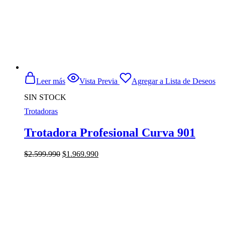
Leer más
Vista Previa
Agregar a Lista de Deseos
SIN STOCK
Trotadoras
Trotadora Profesional Curva 901
El
El
$
2.599.990
$
1.969.990
precio
precio
original
actual
era:
es:
$2.599.990.
$1.969.990.