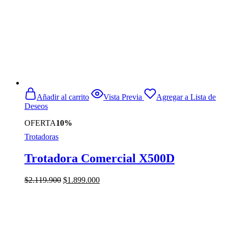
Añadir al carrito
Vista Previa
Agregar a Lista de
Deseos
OFERTA
10%
Trotadoras
Trotadora Comercial X500D
El
El
$
2.119.900
$
1.899.000
precio
precio
original
actual
era:
es:
$2.119.900.
$1.899.000.