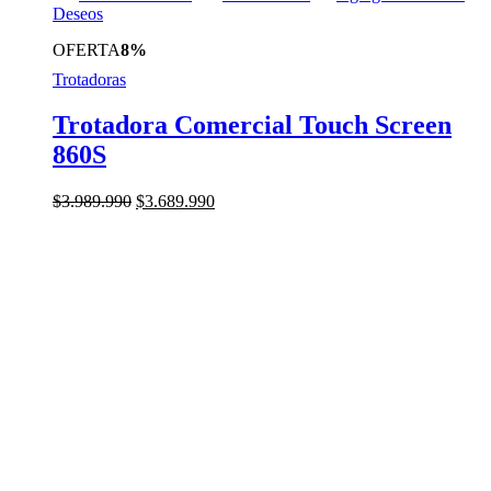
Deseos
OFERTA
8%
Trotadoras
Trotadora Comercial Touch Screen
860S
El
El
$
3.989.990
$
3.689.990
precio
precio
original
actual
era:
es:
$3.989.990.
$3.689.990.