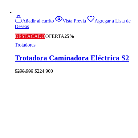
Añadir al carrito
Vista Previa
Agregar a Lista de
Deseos
DESTACADO
OFERTA
25%
Trotadoras
Trotadora Caminadora Eléctrica S2
El
El
$
298.990
$
224.900
precio
precio
original
actual
era:
es:
$298.990.
$224.900.