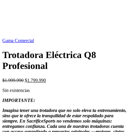
SIN STOCK
Gama Comercial
Trotadora Eléctrica Q8
Profesional
El
El
$
1.999.990
$
1.799.990
precio
precio
Sin existencias
original
actual
era:
es:
IMPORTANTE:
$1.999.990.
$1.799.990.
Imagina tener una trotadora que no solo eleva tu entrenamiento,
sino que te ofrece la tranquilidad de estar respaldado para
siempre. En SacrificeSports no vendemos solo máquinas:
entregamos confianza. Cada una de nuestras trotadoras cuenta
con acceso garantizado a repuestos originales —motores, cintas,