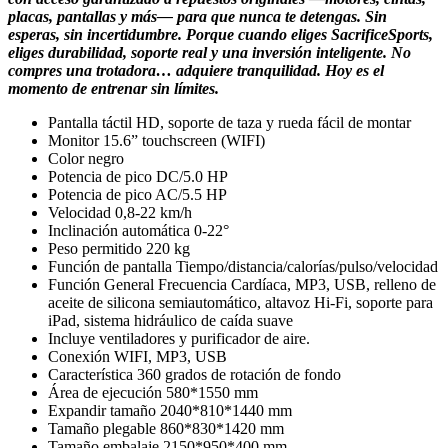
placas, pantallas y más— para que nunca te detengas. Sin
esperas, sin incertidumbre. Porque cuando eliges SacrificeSports,
eliges durabilidad, soporte real y una inversión inteligente. No
compres una trotadora… adquiere tranquilidad. Hoy es el
momento de entrenar sin límites.
Pantalla táctil HD, soporte de taza y rueda fácil de montar
Monitor 15.6” touchscreen (WIFI)
Color negro
Potencia de pico DC/5.0 HP
Potencia de pico AC/5.5 HP
Velocidad 0,8-22 km/h
Inclinación automática 0-22°
Peso permitido 220 kg
Función de pantalla Tiempo/distancia/calorías/pulso/velocidad
Función General Frecuencia Cardíaca, MP3, USB, relleno de
aceite de silicona semiautomático, altavoz Hi-Fi, soporte para
iPad, sistema hidráulico de caída suave
Incluye ventiladores y purificador de aire.
Conexión WIFI, MP3, USB
Característica 360 grados de rotación de fondo
Área de ejecución 580*1550 mm
Expandir tamaño 2040*810*1440 mm
Tamaño plegable 860*830*1420 mm
Tamaño embalaje 2150*950*400 mm