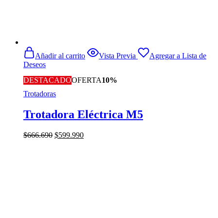
Añadir al carrito
Vista Previa
Agregar a Lista de
Deseos
DESTACADO
OFERTA
10%
Trotadoras
Trotadora Eléctrica M5
El
El
$
666.690
$
599.990
precio
precio
original
actual
era:
es:
$666.690.
$599.990.