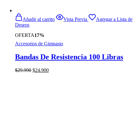
Añadir al carrito
Vista Previa
Agregar a Lista de
Deseos
OFERTA
17%
Accesorios de Gimnasio
Bandas De Resistencia 100 Libras
El
El
$
29.990
$
24.900
precio
precio
original
actual
era:
es:
$29.990.
$24.900.