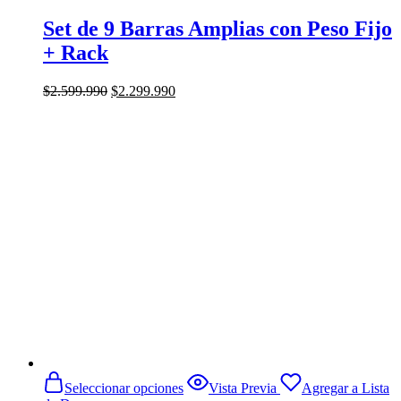
Set de 9 Barras Amplias con Peso Fijo
+ Rack
El
El
$
2.599.990
$
2.299.990
precio
precio
original
actual
era:
es:
$2.599.990.
$2.299.990.
Este
Seleccionar opciones
Vista Previa
Agregar a Lista
producto