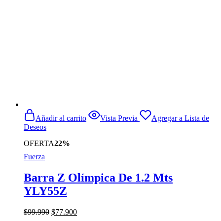
Añadir al carrito
Vista Previa
Agregar a Lista de
Deseos
OFERTA
22%
Fuerza
Barra Z Olímpica De 1.2 Mts
YLY55Z
El
El
$
99.990
$
77.900
precio
precio