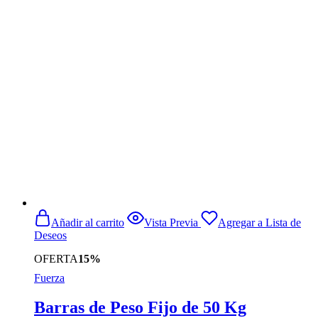
original
actual
era:
es:
$99.990.
$77.900.
Añadir al carrito
Vista Previa
Agregar a Lista de
Deseos
OFERTA
15%
Fuerza
Barras de Peso Fijo de 50 Kg