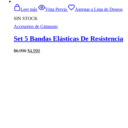
Leer más
Vista Previa
Agregar a Lista de Deseos
SIN STOCK
Accesorios de Gimnasio
Set 5 Bandas Elásticas De Resistencia
El
El
$
6.990
$
4.990
precio
precio
original
actual
era:
es:
$6.990.
$4.990.