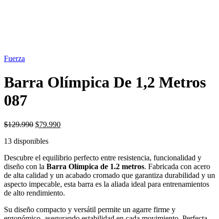
OFERTA
38%
Fuerza
Barra Olímpica De 1,2 Metros
087
El
El
$
129.990
$
79.990
precio
precio
13 disponibles
original
actual
era:
es:
Descubre el equilibrio perfecto entre resistencia, funcionalidad y
$129.990.
$79.990.
diseño con la
Barra Olímpica de 1.2 metros
. Fabricada con acero
de alta calidad y un acabado cromado que garantiza durabilidad y un
aspecto impecable, esta barra es la aliada ideal para entrenamientos
de alto rendimiento.
Su diseño compacto y versátil permite un agarre firme y
ergonómico, asegurando estabilidad en cada movimiento. Perfecta