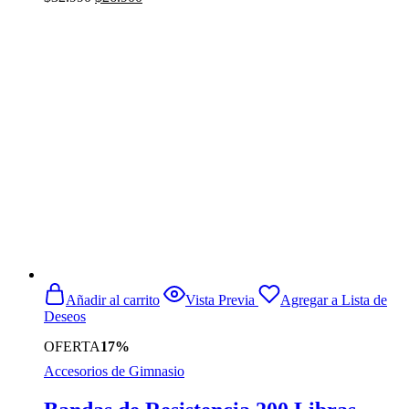
precio
precio
original
actual
era:
es:
$32.990.
$26.900.
Añadir al carrito
Vista Previa
Agregar a Lista de
Deseos
OFERTA
17%
Accesorios de Gimnasio