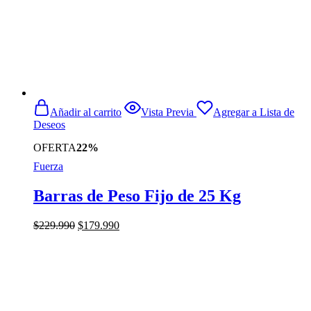
Añadir al carrito
Vista Previa
Agregar a Lista de
Deseos
OFERTA
22%
Fuerza
Barras de Peso Fijo de 25 Kg
El
El
$
229.990
$
179.990
precio
precio
original
actual
era:
es:
$229.990.
$179.990.