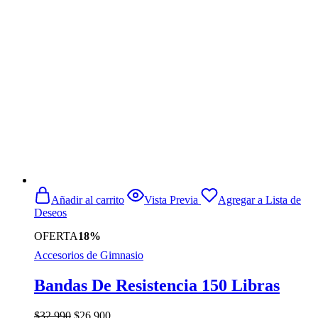
era:
es:
$29.990.
$24.900.
Añadir al carrito
Vista Previa
Agregar a Lista de
Deseos
OFERTA
18%
Accesorios de Gimnasio
Bandas De Resistencia 150 Libras
El
El
$
32.990
$
26.900