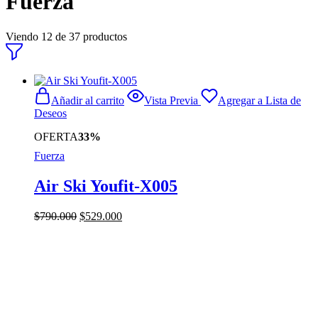
Fuerza
Viendo
12
de
37
productos
Añadir al carrito
Vista Previa
Agregar a Lista de
Deseos
OFERTA
33%
Fuerza
Air Ski Youfit-X005
El
El
$
790.000
$
529.000
precio
precio
original
actual
era:
es:
$790.000.
$529.000.