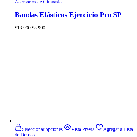
Accesorios de Gimnasio
Bandas Elásticas Ejercicio Pro SP
El
El
$
13.990
$
8.990
precio
precio
original
actual
era:
es:
$13.990.
$8.990.
Este
Seleccionar opciones
Vista Previa
Agregar a Lista
producto
de Deseos
tiene