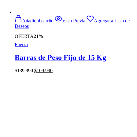
Añadir al carrito
Vista Previa
Agregar a Lista de
Deseos
OFERTA
21%
Fuerza
Barras de Peso Fijo de 15 Kg
El
El
$
139.990
$
109.990
precio
precio
original
actual
era:
es:
$139.990.
$109.990.