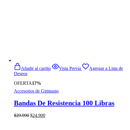
Añadir al carrito
Vista Previa
Agregar a Lista de
Deseos
OFERTA
17%
Accesorios de Gimnasio
Bandas De Resistencia 100 Libras
El
El
$
29.990
$
24.900
precio
precio
original
actual