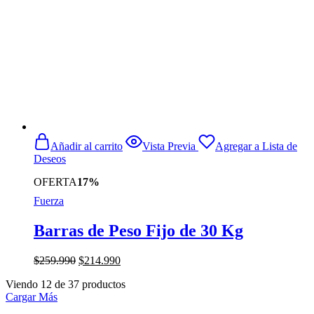
Añadir al carrito
Vista Previa
Agregar a Lista de
Deseos
OFERTA
17%
Fuerza
Barras de Peso Fijo de 30 Kg
El
El
$
259.990
$
214.990
precio
precio
Viendo
12
de
37
productos
original
actual
Cargar Más
era:
es:
$259.990.
$214.990.