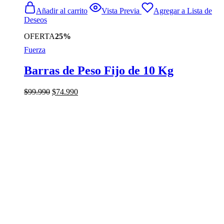
Añadir al carrito
Vista Previa
Agregar a Lista de
Deseos
OFERTA
25%
Fuerza
Barras de Peso Fijo de 10 Kg
El
El
$
99.990
$
74.990
precio
precio
original
actual
era:
es:
$99.990.
$74.990.