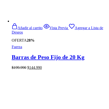
Añadir al carrito
Vista Previa
Agregar a Lista de
Deseos
OFERTA
28%
Fuerza
Barras de Peso Fijo de 20 Kg
El
El
$
199.990
$
144.990
precio
precio
original
actual
era:
es:
$199.990.
$144.990.