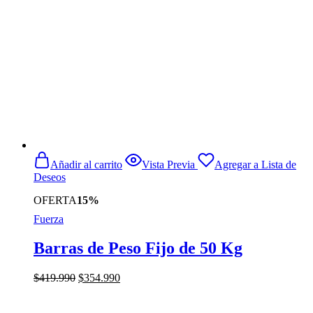
Añadir al carrito
Vista Previa
Agregar a Lista de
Deseos
OFERTA
15%
Fuerza
Barras de Peso Fijo de 50 Kg
El
El
$
419.990
$
354.990
precio
precio
original
actual