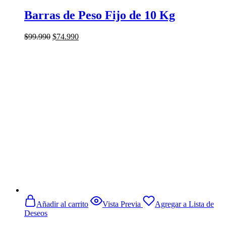
Barras de Peso Fijo de 10 Kg
El
El
$
99.990
$
74.990
precio
precio
original
actual
era:
es:
$99.990.
$74.990.
Añadir al carrito
Vista Previa
Agregar a Lista de
Deseos