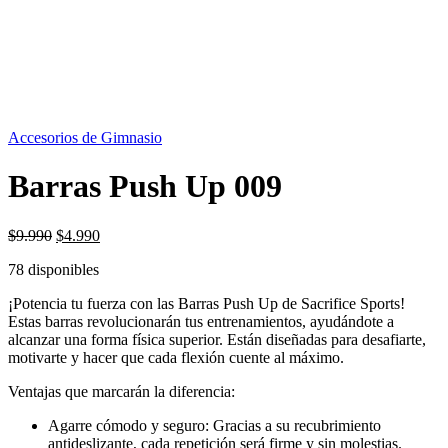
OFERTA
50%
Accesorios de Gimnasio
Barras Push Up 009
El
El
$
9.990
$
4.990
precio
precio
78 disponibles
original
actual
era:
es:
¡Potencia tu fuerza con las Barras Push Up de Sacrifice Sports!
$9.990.
$4.990.
Estas barras revolucionarán tus entrenamientos, ayudándote a
alcanzar una forma física superior. Están diseñadas para desafiarte,
motivarte y hacer que cada flexión cuente al máximo.
Ventajas que marcarán la diferencia:
Agarre cómodo y seguro: Gracias a su recubrimiento
antideslizante, cada repetición será firme y sin molestias.