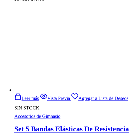
en
precio
precio
la
original
actual
página
era:
es:
de
$14.990.
$7.490.
producto
Leer más
Vista Previa
Agregar a Lista de Deseos
SIN STOCK
Accesorios de Gimnasio
Set 5 Bandas Elásticas De Resistencia