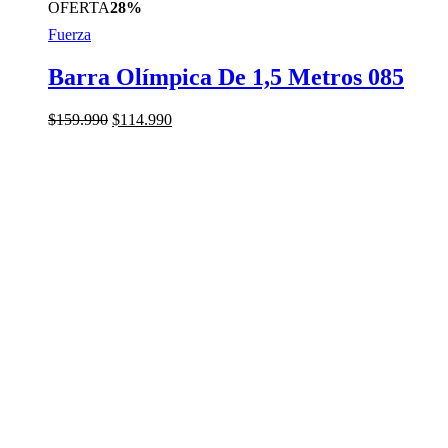
OFERTA
28%
Fuerza
Barra Olímpica De 1,5 Metros 085
El
El
$
159.990
$
114.990
precio
precio
original
actual
era:
es:
$159.990.
$114.990.