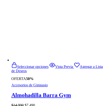
era:
es:
$419.990.
$354.990.
Este
Seleccionar opciones
Vista Previa
Agregar a Lista
producto
de Deseos
tiene
múltiples
OFERTA
50%
variantes.
Accesorios de Gimnasio
Las
opciones
se
Almohadilla Barra Gym
pueden
elegir
El
El
$
14.990
$
7.490