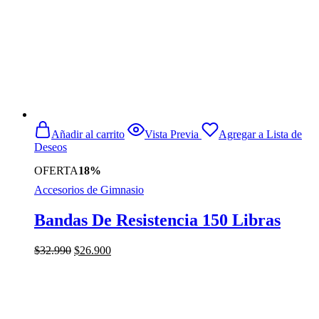
Añadir al carrito
Vista Previa
Agregar a Lista de
Deseos
OFERTA
18%
Accesorios de Gimnasio
Bandas De Resistencia 150 Libras
El
El
$
32.990
$
26.900
precio
precio
original
actual
era:
es:
$32.990.
$26.900.