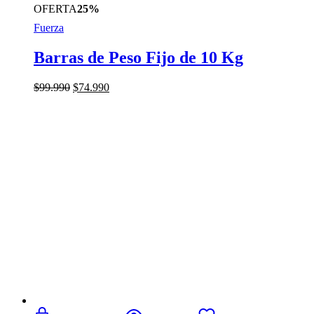
OFERTA
25%
Fuerza
Barras de Peso Fijo de 10 Kg
El
El
$
99.990
$
74.990
precio
precio
original
actual
era:
es:
$99.990.
$74.990.