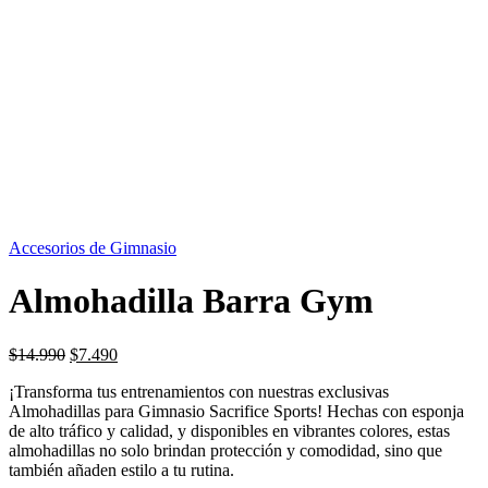
OFERTA
50%
Accesorios de Gimnasio
Almohadilla Barra Gym
El
El
$
14.990
$
7.490
precio
precio
¡Transforma tus entrenamientos con nuestras exclusivas
original
actual
Almohadillas para Gimnasio Sacrifice Sports! Hechas con esponja
era:
es:
de alto tráfico y calidad, y disponibles en vibrantes colores, estas
$14.990.
$7.490.
almohadillas no solo brindan protección y comodidad, sino que
también añaden estilo a tu rutina.