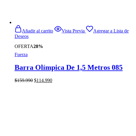
Añadir al carrito
Vista Previa
Agregar a Lista de
Deseos
OFERTA
28%
Fuerza
Barra Olímpica De 1,5 Metros 085
El
El
$
159.990
$
114.990
precio
precio
original
actual
era:
es:
$159.990.
$114.990.