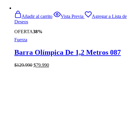
Añadir al carrito
Vista Previa
Agregar a Lista de
Deseos
OFERTA
38%
Fuerza
Barra Olímpica De 1,2 Metros 087
El
El
$
129.990
$
79.990
precio
precio
original
actual
era:
es:
$129.990.
$79.990.