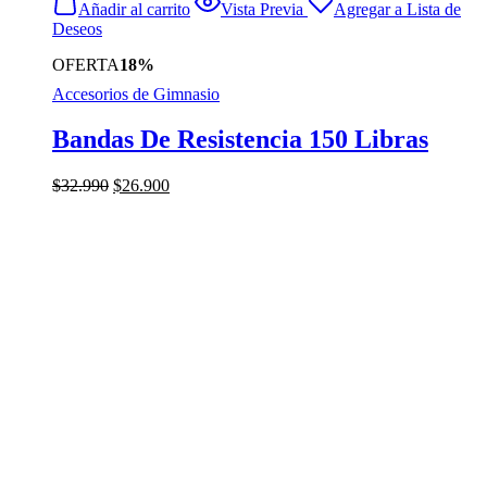
Añadir al carrito
Vista Previa
Agregar a Lista de
Deseos
OFERTA
18%
Accesorios de Gimnasio
Bandas De Resistencia 150 Libras
El
El
$
32.990
$
26.900
precio
precio
original
actual
era:
es:
$32.990.
$26.900.