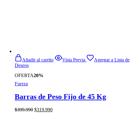
Añadir al carrito
Vista Previa
Agregar a Lista de
Deseos
OFERTA
20%
Fuerza
Barras de Peso Fijo de 45 Kg
El
El
$
399.990
$
319.990
precio
precio
original
actual
era:
es:
$399.990.
$319.990.