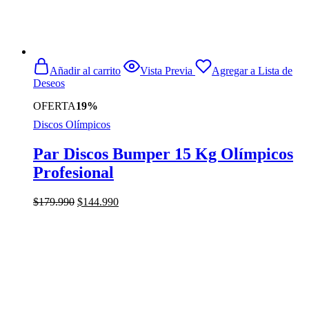
Añadir al carrito
Vista Previa
Agregar a Lista de
Deseos
OFERTA
19%
Discos Olímpicos
Par Discos Bumper 15 Kg Olímpicos
Profesional
El
El
$
179.990
$
144.990
precio
precio
original
actual
era:
es:
$179.990.
$144.990.