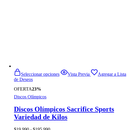
Este
Seleccionar opciones
Vista Previa
Agregar a Lista
producto
de Deseos
tiene
múltiples
OFERTA
23%
variantes.
Discos Olímpicos
Las
opciones
se
Discos Olímpicos Sacrifice Sports
pueden
Variedad de Kilos
elegir
en
la
Rango
$
19.990
-
$
195.990