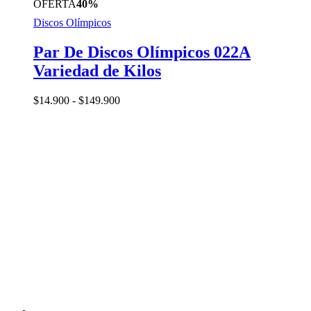
OFERTA
40%
variantes.
Discos Olímpicos
Las
opciones
se
Par De Discos Olímpicos 022A
pueden
Variedad de Kilos
elegir
en
la
Rango
$
14.900
-
$
149.900
página
de
de
precios:
producto
desde
$14.900
hasta
$149.900