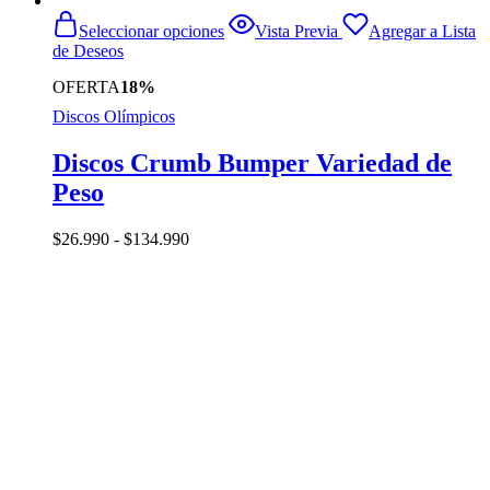
Este
Seleccionar opciones
Vista Previa
Agregar a Lista
producto
de Deseos
tiene
múltiples
OFERTA
18%
variantes.
Discos Olímpicos
Las
opciones
se
Discos Crumb Bumper Variedad de
pueden
Peso
elegir
en
la
Rango
$
26.990
-
$
134.990
página
de
de
precios:
producto
desde
$26.990
hasta
$134.990