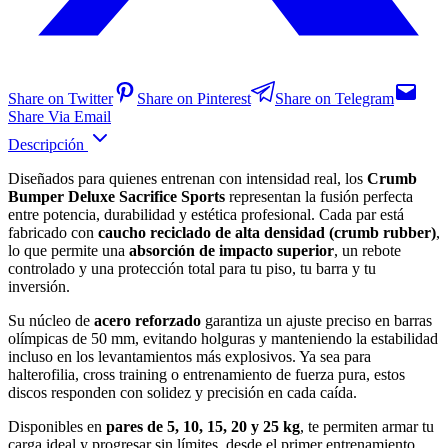
Share on Twitter
Share on Pinterest
Share on Telegram
Share Via Email
Descripción
Diseñados para quienes entrenan con intensidad real, los
Crumb
Bumper Deluxe Sacrifice Sports
representan la fusión perfecta
entre potencia, durabilidad y estética profesional. Cada par está
fabricado con
caucho reciclado de alta densidad (crumb rubber)
,
lo que permite una
absorción de impacto superior
, un rebote
controlado y una protección total para tu piso, tu barra y tu
inversión.
Su núcleo de
acero reforzado
garantiza un ajuste preciso en barras
olímpicas de 50 mm, evitando holguras y manteniendo la estabilidad
incluso en los levantamientos más explosivos. Ya sea para
halterofilia, cross training o entrenamiento de fuerza pura, estos
discos responden con solidez y precisión en cada caída.
Disponibles en
pares de 5, 10, 15, 20 y 25 kg
, te permiten armar tu
carga ideal y progresar sin límites, desde el primer entrenamiento