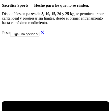
de
Sacrifice Sports — Hecho para los que no se rinden.
precios:
desde
Disponibles en
pares de 5, 10, 15, 20 y 25 kg
, te permiten armar tu
$29.900
carga ideal y progresar sin límites, desde el primer entrenamiento
hasta
hasta el máximo rendimiento.
$149.500
Peso