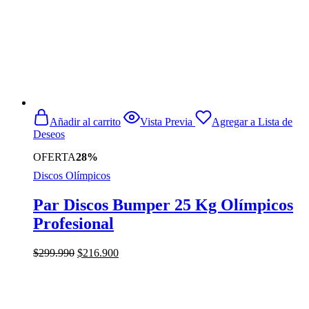
Añadir al carrito
Vista Previa
Agregar a Lista de
Deseos
OFERTA
28%
Discos Olímpicos
Par Discos Bumper 25 Kg Olímpicos
Profesional
El
El
$
299.990
$
216.900
precio
precio
original
actual
era:
es:
$299.990.
$216.900.