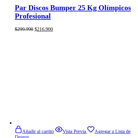
Par Discos Bumper 25 Kg Olímpicos
Profesional
El
El
$
299.990
$
216.900
precio
precio
original
actual
era:
es:
$299.990.
$216.900.
Añadir al carrito
Vista Previa
Agregar a Lista de
Deseos