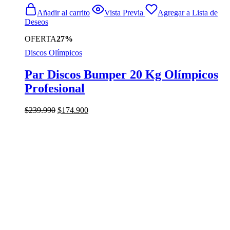
Añadir al carrito
Vista Previa
Agregar a Lista de
Deseos
OFERTA
27%
Discos Olímpicos
Par Discos Bumper 20 Kg Olímpicos
Profesional
El
El
$
239.990
$
174.900
precio
precio
original
actual
era:
es:
$239.990.
$174.900.