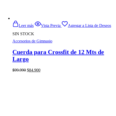
Leer más
Vista Previa
Agregar a Lista de Deseos
SIN STOCK
Accesorios de Gimnasio
Cuerda para Crossfit de 12 Mts de
Largo
El
El
$
99.990
$
84.900
precio
precio
original
actual
era:
es:
$99.990.
$84.900.