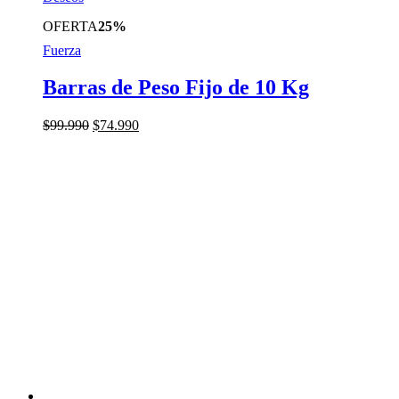
OFERTA
25%
Fuerza
Barras de Peso Fijo de 10 Kg
El
El
$
99.990
$
74.990
precio
precio
original
actual
era:
es:
$99.990.
$74.990.