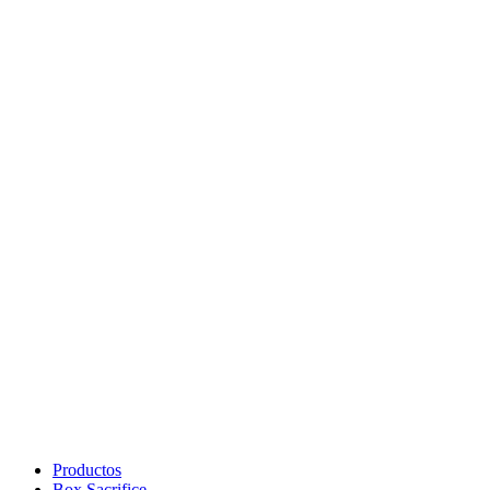
$29.900
hasta
$149.500
Productos
Box Sacrifice