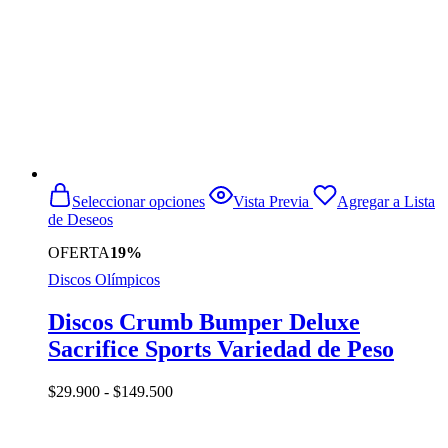
Este
Seleccionar opciones
Vista Previa
Agregar a Lista
producto
de Deseos
tiene
múltiples
OFERTA
19%
variantes.
Discos Olímpicos
Las
opciones
se
Discos Crumb Bumper Deluxe
pueden
Sacrifice Sports Variedad de Peso
elegir
en
la
Rango
$
29.900
-
$
149.500
página
de
de
precios:
producto
desde