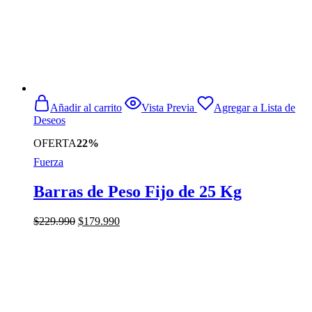
Añadir al carrito
Vista Previa
Agregar a Lista de
Deseos
OFERTA
22%
Fuerza
Barras de Peso Fijo de 25 Kg
El
El
$
229.990
$
179.990
precio
precio
original
actual
era:
es:
$229.990.
$179.990.