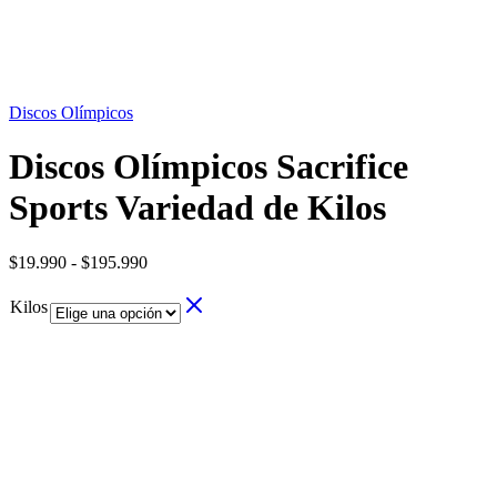
OFERTA
23%
Discos Olímpicos
Discos Olímpicos Sacrifice
Sports Variedad de Kilos
Rango
$
19.990
-
$
195.990
de
precios:
Kilos
desde
$19.990
hasta
$195.990