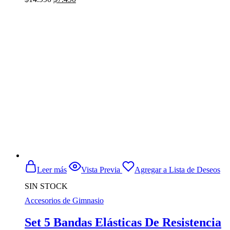
en
precio
precio
la
original
actual
página
era:
es:
de
$14.990.
$7.490.
producto
Leer más
Vista Previa
Agregar a Lista de Deseos
SIN STOCK
Accesorios de Gimnasio
Set 5 Bandas Elásticas De Resistencia