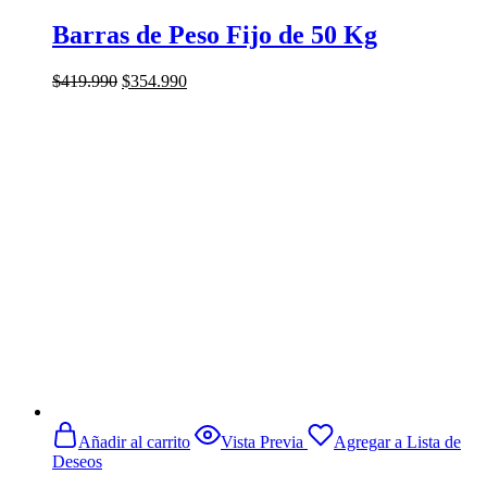
Barras de Peso Fijo de 50 Kg
El
El
$
419.990
$
354.990
precio
precio
original
actual
era:
es:
$419.990.
$354.990.
Añadir al carrito
Vista Previa
Agregar a Lista de
Deseos