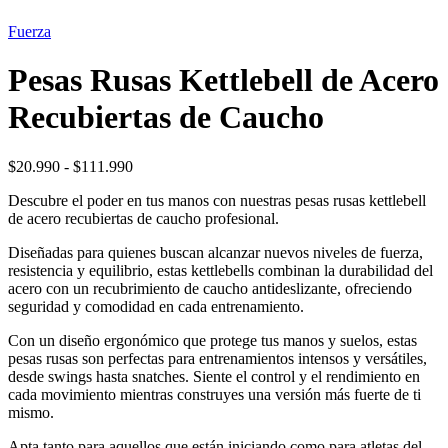
OFERTA
19%
Fuerza
Pesas Rusas Kettlebell de Acero
Recubiertas de Caucho
Rango
$
20.990
-
$
111.990
de
Descubre el poder en tus manos con nuestras pesas rusas kettlebell
precios:
de acero recubiertas de caucho profesional.
desde
$20.990
Diseñadas para quienes buscan alcanzar nuevos niveles de fuerza,
hasta
resistencia y equilibrio, estas kettlebells combinan la durabilidad del
$111.990
acero con un recubrimiento de caucho antideslizante, ofreciendo
seguridad y comodidad en cada entrenamiento.
Con un diseño ergonómico que protege tus manos y suelos, estas
pesas rusas son perfectas para entrenamientos intensos y versátiles,
desde swings hasta snatches. Siente el control y el rendimiento en
cada movimiento mientras construyes una versión más fuerte de ti
mismo.
Apta tanto para aquellos que están iniciando como para atletas del