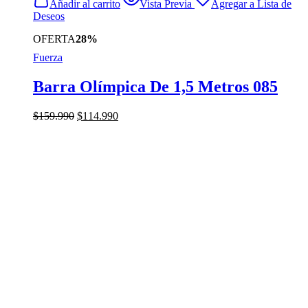
Añadir al carrito
Vista Previa
Agregar a Lista de
Deseos
OFERTA
28%
Fuerza
Barra Olímpica De 1,5 Metros 085
El
El
$
159.990
$
114.990
precio
precio
original
actual
era:
es:
$159.990.
$114.990.