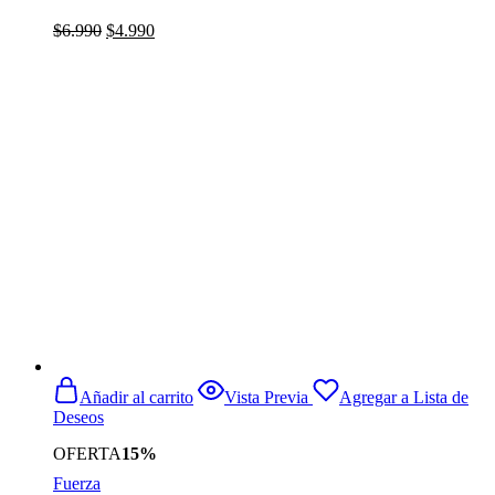
El
El
$
6.990
$
4.990
precio
precio
original
actual
era:
es:
$6.990.
$4.990.
Añadir al carrito
Vista Previa
Agregar a Lista de
Deseos
OFERTA
15%
Fuerza