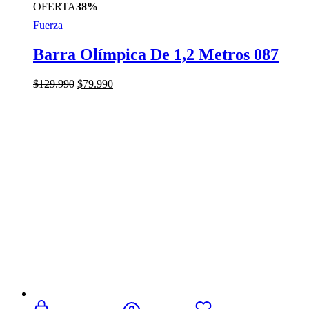
OFERTA
38%
Fuerza
Barra Olímpica De 1,2 Metros 087
El
El
$
129.990
$
79.990
precio
precio
original
actual
era:
es:
$129.990.
$79.990.