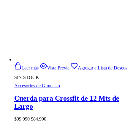
Leer más
Vista Previa
Agregar a Lista de Deseos
SIN STOCK
Accesorios de Gimnasio
Cuerda para Crossfit de 12 Mts de
Largo
El
El
$
99.990
$
84.900
precio
precio
original
actual