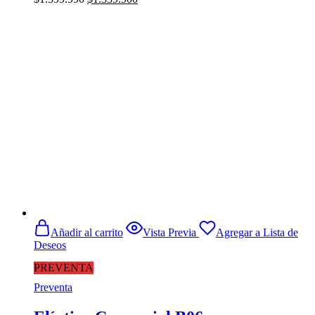
precio
precio
original
actual
era:
es:
$1.599.990.
$1.339.900.
Añadir al carrito
Vista Previa
Agregar a Lista de
Deseos
PREVENTA
Preventa