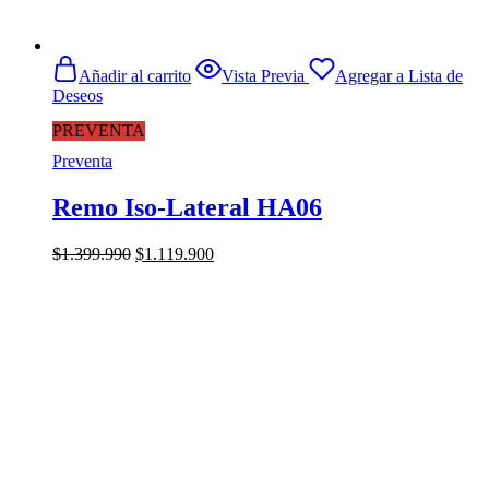
Añadir al carrito
Vista Previa
Agregar a Lista de
Deseos
PREVENTA
Preventa
Remo Iso-Lateral HA06
El
El
$
1.399.990
$
1.119.900
precio
precio
original
actual
era:
es:
$1.399.990.
$1.119.900.