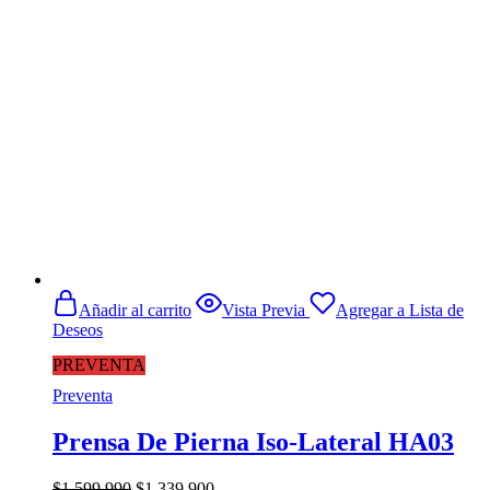
era:
es:
$280.990.
$269.900.
Añadir al carrito
Vista Previa
Agregar a Lista de
Deseos
PREVENTA
Preventa
Prensa De Pierna Iso-Lateral HA03
El
El
$
1.599.990
$
1.339.900