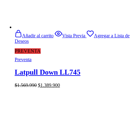
Añadir al carrito
Vista Previa
Agregar a Lista de
Deseos
PREVENTA
Preventa
Latpull Down LL745
El
El
$
1.569.990
$
1.389.900
precio
precio
original
actual
era:
es:
$1.569.990.
$1.389.900.