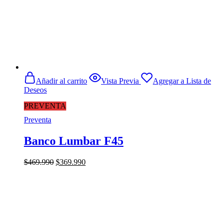
Añadir al carrito
Vista Previa
Agregar a Lista de
Deseos
PREVENTA
Preventa
Banco Lumbar F45
El
El
$
469.990
$
369.990
precio
precio
original
actual
era:
es:
$469.990.
$369.990.