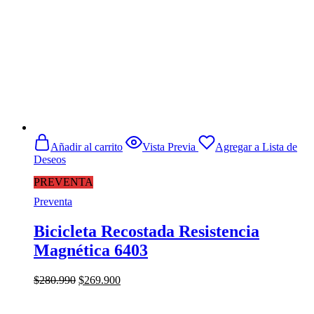
Añadir al carrito
Vista Previa
Agregar a Lista de
Deseos
PREVENTA
Preventa
Bicicleta Recostada Resistencia
Magnética 6403
El
El
$
280.990
$
269.900
precio
precio
original
actual