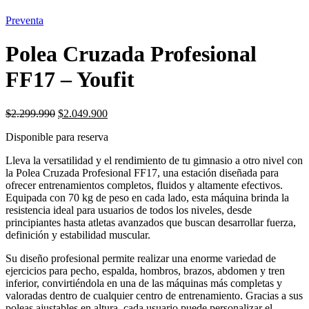
Preventa
Polea Cruzada Profesional
FF17 – Youfit
El
El
$
2.299.990
$
2.049.900
precio
precio
Disponible para reserva
original
actual
era:
es:
Lleva la versatilidad y el rendimiento de tu gimnasio a otro nivel con
$2.299.990.
$2.049.900.
la Polea Cruzada Profesional FF17, una estación diseñada para
ofrecer entrenamientos completos, fluidos y altamente efectivos.
Equipada con 70 kg de peso en cada lado, esta máquina brinda la
resistencia ideal para usuarios de todos los niveles, desde
principiantes hasta atletas avanzados que buscan desarrollar fuerza,
definición y estabilidad muscular.
Su diseño profesional permite realizar una enorme variedad de
ejercicios para pecho, espalda, hombros, brazos, abdomen y tren
inferior, convirtiéndola en una de las máquinas más completas y
valoradas dentro de cualquier centro de entrenamiento. Gracias a sus
poleas ajustables en altura, cada usuario puede personalizar el