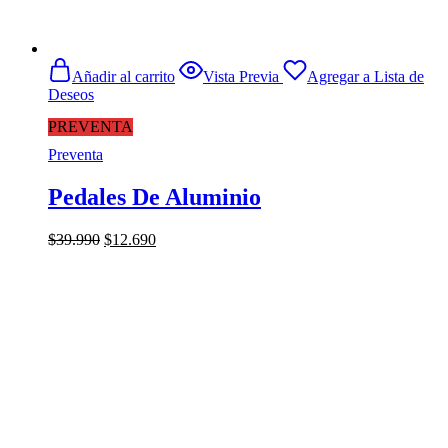
Añadir al carrito
Vista Previa
Agregar a Lista de
Deseos
PREVENTA
Preventa
Pedales De Aluminio
El
El
$
39.990
$
12.690
precio
precio
original
actual
era:
es:
$39.990.
$12.690.