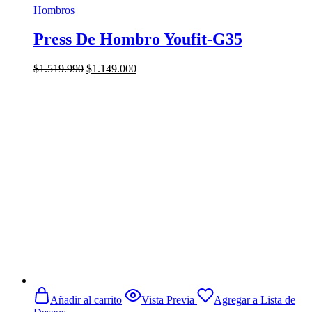
Hombros
Press De Hombro Youfit-G35
El
El
$
1.519.990
$
1.149.000
precio
precio
original
actual
era:
es:
$1.519.990.
$1.149.000.
Añadir al carrito
Vista Previa
Agregar a Lista de