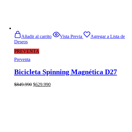
Añadir al carrito
Vista Previa
Agregar a Lista de
Deseos
PREVENTA
Preventa
Bicicleta Spinning Magnética D27
El
El
$
849.990
$
629.990
precio
precio
original
actual
era:
es:
$849.990.
$629.990.