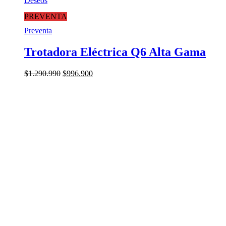
Deseos
PREVENTA
Preventa
Trotadora Eléctrica Q6 Alta Gama
El
El
$
1.290.990
$
996.900
precio
precio
original
actual
era:
es:
$1.290.990.
$996.900.