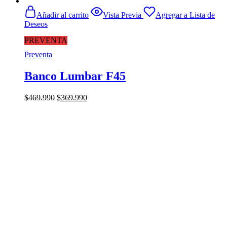
Añadir al carrito
Vista Previa
Agregar a Lista de
Deseos
PREVENTA
Preventa
Banco Lumbar F45
El
El
$
469.990
$
369.990
precio
precio
original
actual
era:
es:
$469.990.
$369.990.