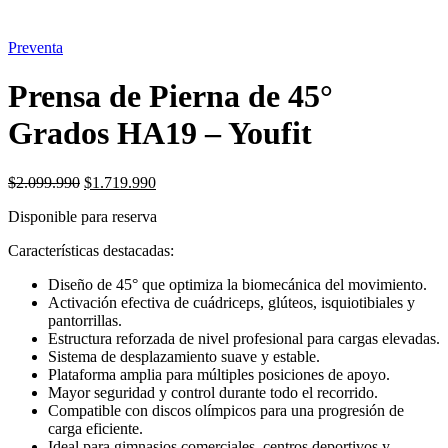
Preventa
Prensa de Pierna de 45°
Grados HA19 – Youfit
El
El
$
2.099.990
$
1.719.990
precio
precio
Disponible para reserva
original
actual
era:
es:
Características destacadas:
$2.099.990.
$1.719.990.
Diseño de 45° que optimiza la biomecánica del movimiento.
Activación efectiva de cuádriceps, glúteos, isquiotibiales y
pantorrillas.
Estructura reforzada de nivel profesional para cargas elevadas.
Sistema de desplazamiento suave y estable.
Plataforma amplia para múltiples posiciones de apoyo.
Mayor seguridad y control durante todo el recorrido.
Compatible con discos olímpicos para una progresión de
carga eficiente.
Ideal para gimnasios comerciales, centros deportivos y