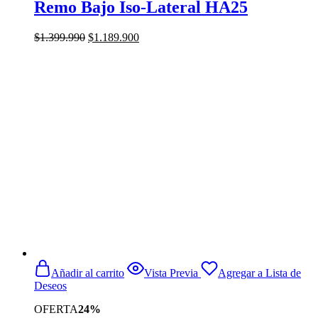
Remo Bajo Iso-Lateral HA25
El
El
$
1.399.990
$
1.189.900
precio
precio
original
actual
era:
es:
$1.399.990.
$1.189.900.
Añadir al carrito
Vista Previa
Agregar a Lista de
Deseos
OFERTA
24%