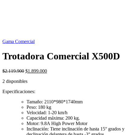
OFERTA
10%
Gama Comercial
Trotadora Comercial X500D
El
El
$
2.119.900
$
1.899.000
precio
precio
2 disponibles
original
actual
era:
es:
Especificaciones:
$2.119.900.
$1.899.000.
Tamaño: 2110*980*1740mm
Peso: 180 kg
Velocidad: 1-20 km/h
Capacidad máxima: 200 kg.
Motor: 9.8A High Power Motor
Inclinación: Tiene inclinación de hasta 15° grados y
declinación delantera de hasta -3° grados.