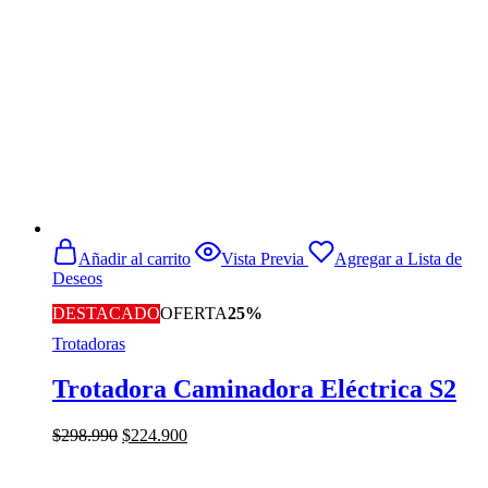
Añadir al carrito
Vista Previa
Agregar a Lista de
Deseos
DESTACADO
OFERTA
25%
Trotadoras
Trotadora Caminadora Eléctrica S2
El
El
$
298.990
$
224.900
precio
precio
original
actual