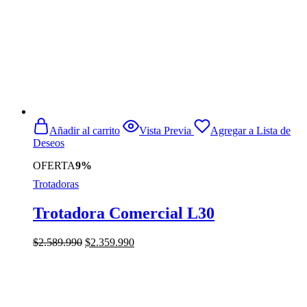
Añadir al carrito
Vista Previa
Agregar a Lista de
Deseos
OFERTA
9%
Trotadoras
Trotadora Comercial L30
El
El
$
2.589.990
$
2.359.990
precio
precio
original
actual
era:
es:
$2.589.990.
$2.359.990.