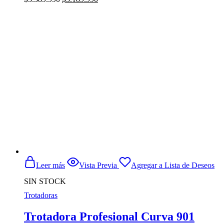
precio
precio
original
actual
era:
es:
$3.389.990.
$3.189.990.
Leer más
Vista Previa
Agregar a Lista de Deseos
SIN STOCK
Trotadoras
Trotadora Profesional Curva 901