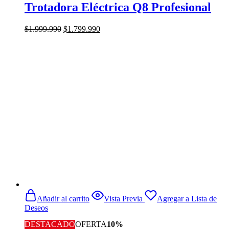
Trotadora Eléctrica Q8 Profesional
El
El
$
1.999.990
$
1.799.990
precio
precio
original
actual
era:
es:
$1.999.990.
$1.799.990.
Añadir al carrito
Vista Previa
Agregar a Lista de
Deseos
DESTACADO
OFERTA
10%