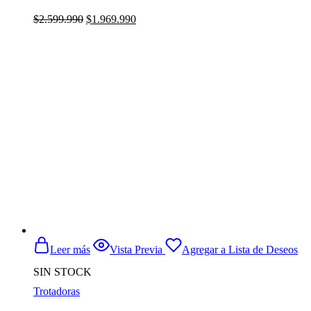
El
El
$
2.599.990
$
1.969.990
precio
precio
original
actual
era:
es:
$2.599.990.
$1.969.990.
Leer más
Vista Previa
Agregar a Lista de Deseos
SIN STOCK
Trotadoras