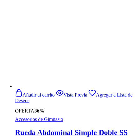
original
actual
era:
es:
$12.990.
$8.990.
Añadir al carrito
Vista Previa
Agregar a Lista de
Deseos
OFERTA
36%
Accesorios de Gimnasio
Rueda Abdominal Simple Doble SS