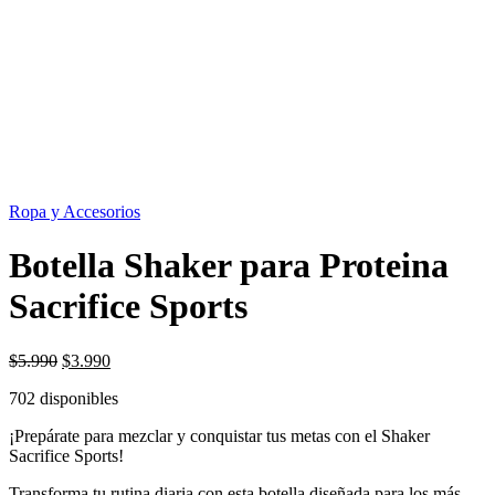
OFERTA
33%
Ropa y Accesorios
Botella Shaker para Proteina
Sacrifice Sports
El
El
$
5.990
$
3.990
precio
precio
702 disponibles
original
actual
era:
es:
¡Prepárate para mezclar y conquistar tus metas con el Shaker
$5.990.
$3.990.
Sacrifice Sports!
Transforma tu rutina diaria con esta botella diseñada para los más