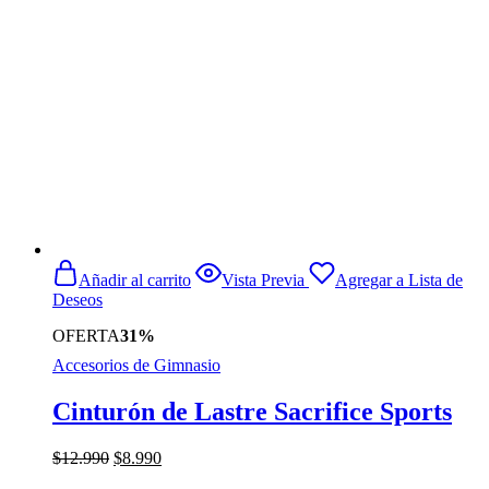
producto
Añadir al carrito
Vista Previa
Agregar a Lista de
Deseos
OFERTA
31%
Accesorios de Gimnasio
Cinturón de Lastre Sacrifice Sports
El
El
$
12.990
$
8.990
precio
precio