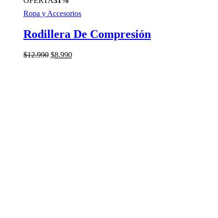
OFERTA
31%
Ropa y Accesorios
Rodillera De Compresión
El
El
$
12.990
$
8.990
precio
precio
original
actual
era:
es:
$12.990.
$8.990.