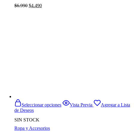
El
El
$
6.990
$
4.490
precio
precio
original
actual
era:
es:
$6.990.
$4.490.
Este
Seleccionar opciones
Vista Previa
Agregar a Lista
producto
de Deseos
tiene
múltiples
SIN STOCK
variantes.
Ropa y Accesorios
Las
opciones