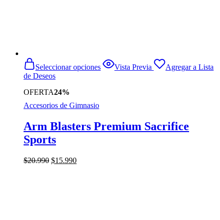
Este
Seleccionar opciones
Vista Previa
Agregar a Lista
producto
de Deseos
tiene
múltiples
OFERTA
24%
variantes.
Accesorios de Gimnasio
Las
opciones
se
Arm Blasters Premium Sacrifice
pueden
Sports
elegir
en
la
El
El
$
20.990
$
15.990
página
precio
precio
de
original
actual
producto
era:
es:
$20.990.
$15.990.