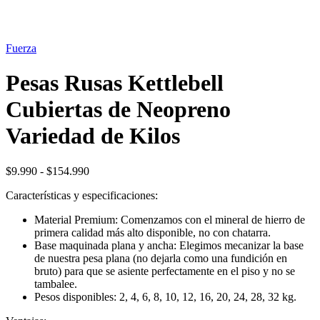
OFERTA
38%
Fuerza
Pesas Rusas Kettlebell
Cubiertas de Neopreno
Variedad de Kilos
Rango
$
9.990
-
$
154.990
de
Características y especificaciones:
precios:
desde
Material Premium: Comenzamos con el mineral de hierro de
$9.990
primera calidad más alto disponible, no con chatarra.
hasta
Base maquinada plana y ancha: Elegimos mecanizar la base
$154.990
de nuestra pesa plana (no dejarla como una fundición en
bruto) para que se asiente perfectamente en el piso y no se
tambalee.
Pesos disponibles: 2, 4, 6, 8, 10, 12, 16, 20, 24, 28, 32 kg.