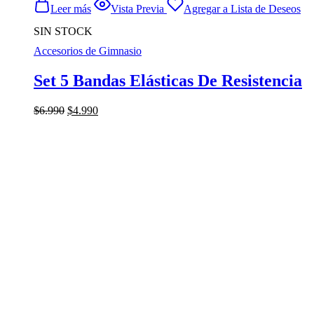
Leer más
Vista Previa
Agregar a Lista de Deseos
SIN STOCK
Accesorios de Gimnasio
Set 5 Bandas Elásticas De Resistencia
El
El
$
6.990
$
4.990
precio
precio
original
actual
era:
es:
$6.990.
$4.990.