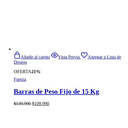
Añadir al carrito
Vista Previa
Agregar a Lista de
Deseos
OFERTA
21%
Fuerza
Barras de Peso Fijo de 15 Kg
El
El
$
139.990
$
109.990
precio
precio
original
actual
era:
es:
$139.990.
$109.990.