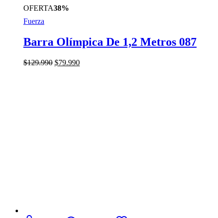
OFERTA
38%
Fuerza
Barra Olímpica De 1,2 Metros 087
El
El
$
129.990
$
79.990
precio
precio
original
actual
era:
es:
$129.990.
$79.990.