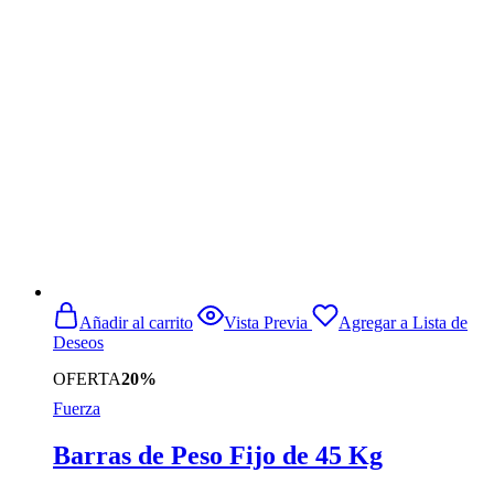
página
era:
es:
de
$12.990.
$8.990.
producto
Añadir al carrito
Vista Previa
Agregar a Lista de
Deseos
OFERTA
20%
Fuerza
Barras de Peso Fijo de 45 Kg