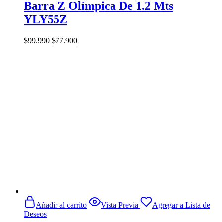
Barra Z Olímpica De 1.2 Mts
YLY55Z
El
El
$
99.990
$
77.900
precio
precio
original
actual
era:
es:
$99.990.
$77.900.
Añadir al carrito
Vista Previa
Agregar a Lista de
Deseos