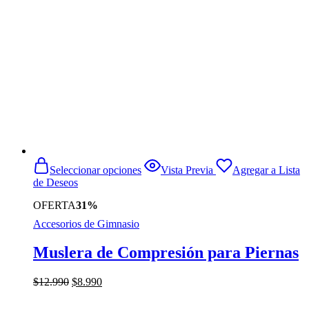
Este
Seleccionar opciones
Vista Previa
Agregar a Lista
producto
de Deseos
tiene
múltiples
OFERTA
31%
variantes.
Accesorios de Gimnasio
Las
opciones
se
Muslera de Compresión para Piernas
pueden
elegir
El
El
$
12.990
$
8.990
en
precio
precio
la
original
actual