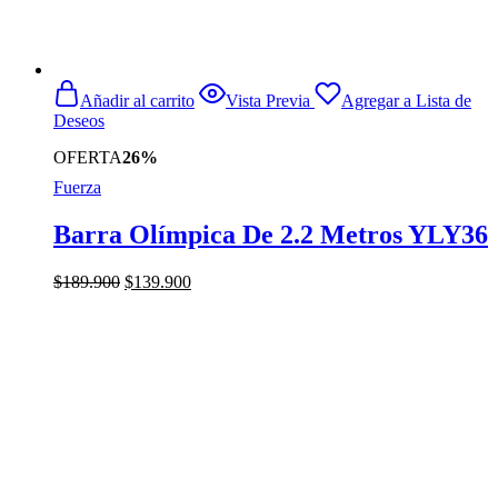
Añadir al carrito
Vista Previa
Agregar a Lista de
Deseos
OFERTA
26%
Fuerza
Barra Olímpica De 2.2 Metros YLY36
El
El
$
189.900
$
139.900
precio
precio
original
actual
era:
es:
$189.900.
$139.900.