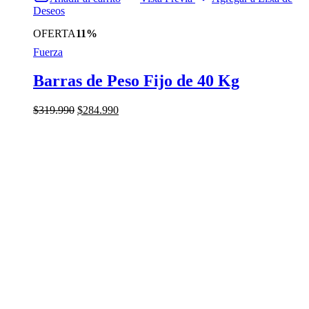
Deseos
OFERTA
11%
Fuerza
Barras de Peso Fijo de 40 Kg
El
El
$
319.990
$
284.990
precio
precio
original
actual
era:
es:
$319.990.
$284.990.