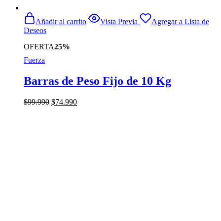
Añadir al carrito
Vista Previa
Agregar a Lista de
Deseos
OFERTA
25%
Fuerza
Barras de Peso Fijo de 10 Kg
El
El
$
99.990
$
74.990
precio
precio
original
actual
era:
es:
$99.990.
$74.990.