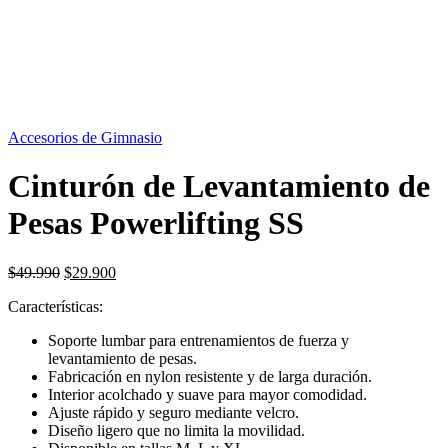
OFERTA
40%
Accesorios de Gimnasio
Cinturón de Levantamiento de
Pesas Powerlifting SS
El
El
$
49.990
$
29.900
precio
precio
Características:
original
actual
era:
es:
Soporte lumbar para entrenamientos de fuerza y
$49.990.
$29.900.
levantamiento de pesas.
Fabricación en nylon resistente y de larga duración.
Interior acolchado y suave para mayor comodidad.
Ajuste rápido y seguro mediante velcro.
Diseño ligero que no limita la movilidad.