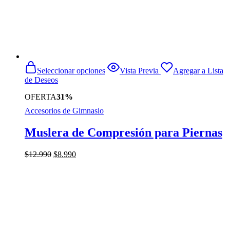
Este
Seleccionar opciones
Vista Previa
Agregar a Lista
producto
de Deseos
tiene
múltiples
OFERTA
31%
variantes.
Accesorios de Gimnasio
Las
opciones
se
Muslera de Compresión para Piernas
pueden
elegir
El
El
$
12.990
$
8.990
en
precio
precio
la
original
actual
página
era:
es:
de
$12.990.
$8.990.
producto