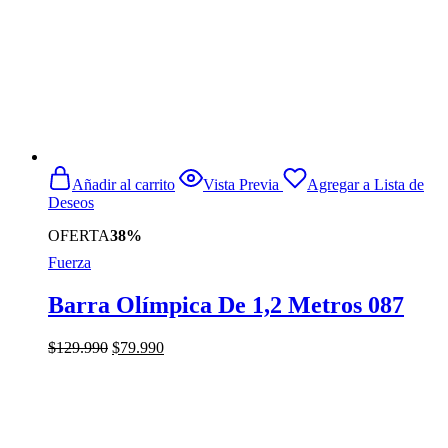
Añadir al carrito
Vista Previa
Agregar a Lista de
Deseos
OFERTA
38%
Fuerza
Barra Olímpica De 1,2 Metros 087
El
El
$
129.990
$
79.990
precio
precio
original
actual
era:
es:
$129.990.
$79.990.