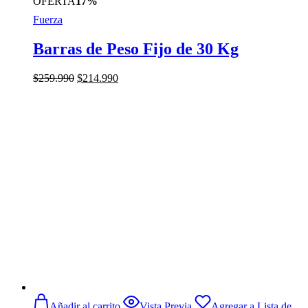
OFERTA
17%
Fuerza
Barras de Peso Fijo de 30 Kg
El
El
$
259.990
$
214.990
precio
precio
original
actual
era:
es:
$259.990.
$214.990.
Añadir al carrito
Vista Previa
Agregar a Lista de