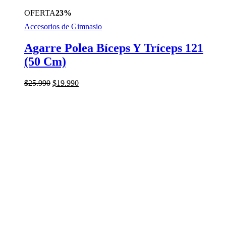
OFERTA
23%
Accesorios de Gimnasio
Agarre Polea Bíceps Y Tríceps 121
(50 Cm)
El
El
$
25.990
$
19.990
precio
precio
original
actual
era:
es:
$25.990.
$19.990.