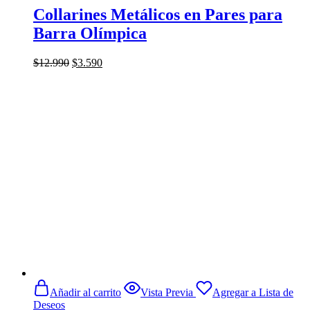
Collarines Metálicos en Pares para
Barra Olímpica
El
El
$
12.990
$
3.590
precio
precio
original
actual
era:
es:
$12.990.
$3.590.
Añadir al carrito
Vista Previa
Agregar a Lista de
Deseos