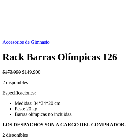
OFERTA
14%
Accesorios de Gimnasio
Rack Barras Olímpicas 126
El
El
$
173.990
$
149.900
precio
precio
2 disponibles
original
actual
era:
es:
Especificaciones:
$173.990.
$149.900.
Medidas: 34*34*20 cm
Peso: 20 kg
Barras olímpicas no incluidas.
LOS DESPACHOS SON A CARGO DEL COMPRADOR.
2 disponibles