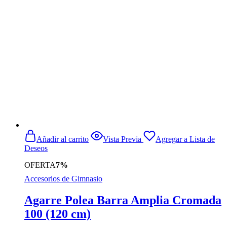
$59.990.
$39.990.
Añadir al carrito
Vista Previa
Agregar a Lista de
Deseos
OFERTA
7%
Accesorios de Gimnasio
Agarre Polea Barra Amplia Cromada
100 (120 cm)