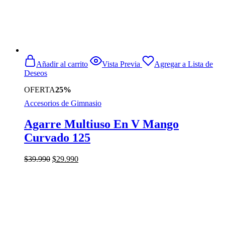
Añadir al carrito
Vista Previa
Agregar a Lista de
Deseos
OFERTA
25%
Accesorios de Gimnasio
Agarre Multiuso En V Mango
Curvado 125
El
El
$
39.990
$
29.990
precio
precio
original
actual
era:
es:
$39.990.
$29.990.