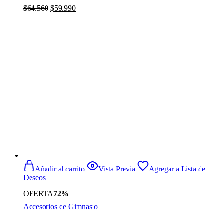
El
El
$
64.560
$
59.990
precio
precio
original
actual
era:
es:
$64.560.
$59.990.
Añadir al carrito
Vista Previa
Agregar a Lista de
Deseos
OFERTA
72%
Accesorios de Gimnasio