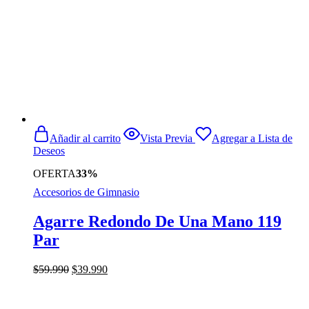
Añadir al carrito
Vista Previa
Agregar a Lista de
Deseos
OFERTA
33%
Accesorios de Gimnasio
Agarre Redondo De Una Mano 119
Par
El
El
$
59.990
$
39.990
precio
precio
original
actual
era:
es: