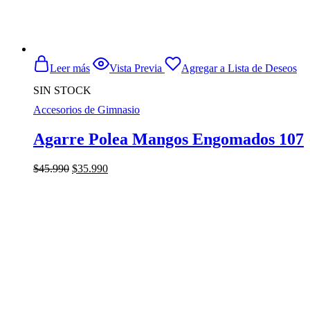
Leer más
Vista Previa
Agregar a Lista de Deseos
SIN STOCK
Accesorios de Gimnasio
Agarre Polea Mangos Engomados 107
El
El
$
45.990
$
35.990
precio
precio
original
actual
era:
es:
$45.990.
$35.990.