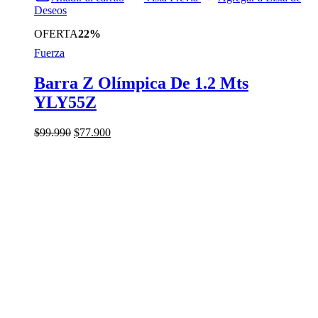
Deseos
OFERTA
22%
Fuerza
Barra Z Olímpica De 1.2 Mts
YLY55Z
El
El
$
99.990
$
77.900
precio
precio
original
actual
era:
es:
$99.990.
$77.900.