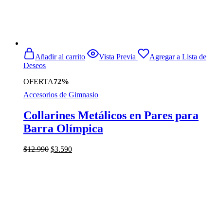
Añadir al carrito
Vista Previa
Agregar a Lista de
Deseos
OFERTA
72%
Accesorios de Gimnasio
Collarines Metálicos en Pares para
Barra Olímpica
El
El
$
12.990
$
3.590
precio
precio
original
actual
era:
es:
$12.990.
$3.590.