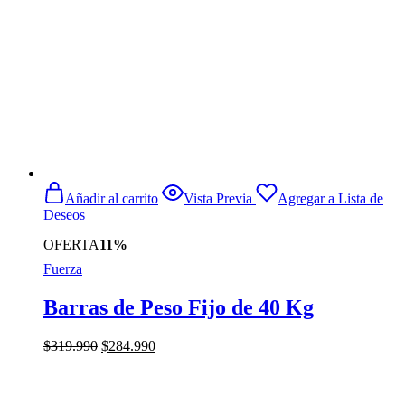
Añadir al carrito
Vista Previa
Agregar a Lista de
Deseos
OFERTA
11%
Fuerza
Barras de Peso Fijo de 40 Kg
El
El
$
319.990
$
284.990
precio
precio
original
actual
era:
es: