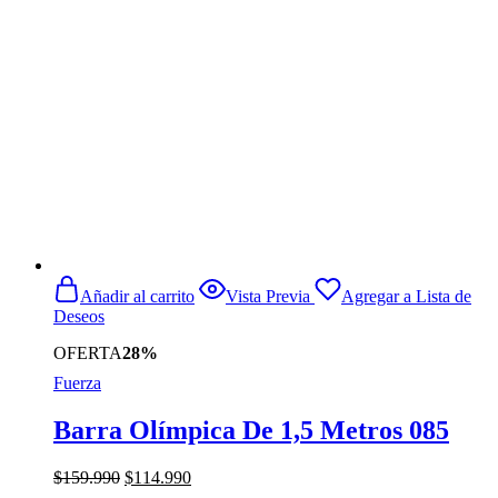
$319.990.
$284.990.
Añadir al carrito
Vista Previa
Agregar a Lista de
Deseos
OFERTA
28%
Fuerza
Barra Olímpica De 1,5 Metros 085
El
El
$
159.990
$
114.990
precio
precio