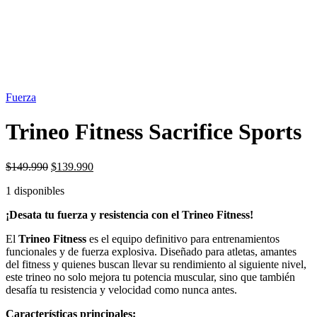
OFERTA
7%
Fuerza
Trineo Fitness Sacrifice Sports
El
El
$
149.990
$
139.990
precio
precio
1 disponibles
original
actual
era:
es:
¡Desata tu fuerza y resistencia con el Trineo Fitness!
$149.990.
$139.990.
El
Trineo Fitness
es el equipo definitivo para entrenamientos
funcionales y de fuerza explosiva. Diseñado para atletas, amantes
del fitness y quienes buscan llevar su rendimiento al siguiente nivel,
este trineo no solo mejora tu potencia muscular, sino que también
desafía tu resistencia y velocidad como nunca antes.
Características principales: