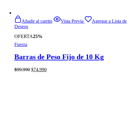
Añadir al carrito
Vista Previa
Agregar a Lista de
Deseos
OFERTA
25%
Fuerza
Barras de Peso Fijo de 10 Kg
El
El
$
99.990
$
74.990
precio
precio
original
actual
era:
es:
$99.990.
$74.990.