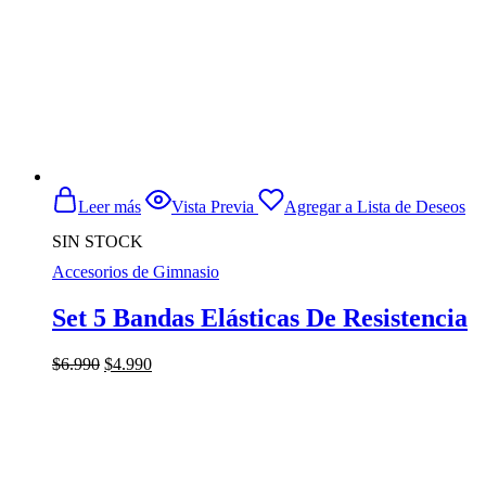
Leer más
Vista Previa
Agregar a Lista de Deseos
SIN STOCK
Accesorios de Gimnasio
Set 5 Bandas Elásticas De Resistencia
El
El
$
6.990
$
4.990
precio
precio
original
actual
era:
es:
$6.990.
$4.990.