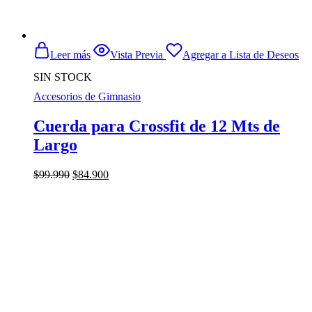
Leer más
Vista Previa
Agregar a Lista de Deseos
SIN STOCK
Accesorios de Gimnasio
Cuerda para Crossfit de 12 Mts de
Largo
El
El
$
99.990
$
84.900
precio
precio
original
actual
era:
es:
$99.990.
$84.900.